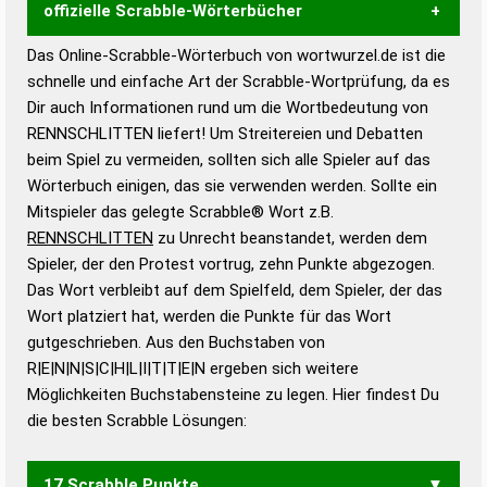
offizielle Scrabble-Wörterbücher
Das Online-Scrabble-Wörterbuch von wortwurzel.de ist die
Wortwurzel liefert mit Hilfe eines semantischen
schnelle und einfache Art der Scrabble-Wortprüfung, da es
Wortanalyse-Algorithmus gute Anhaltspunkte zu
Dir auch Informationen rund um die Wortbedeutung von
Wortbedeutung, Worttrennung und Wortform, um die
RENNSCHLITTEN liefert! Um Streitereien und Debatten
Gültigkeit eines Wortes für das Scrabble-Spiel zu
beim Spiel zu vermeiden, sollten sich alle Spieler auf das
bestimmen!
zugelassene Turnier Scrabble-
Wörterbuch einigen, das sie verwenden werden. Sollte ein
Wörterbücher sind:
Mitspieler das gelegte Scrabble® Wort z.B.
RENNSCHLITTEN
zu Unrecht beanstandet, werden dem
Duden – Standardwerk in 12 Bänden
Spieler, der den Protest vortrug, zehn Punkte abgezogen.
Duden – Richtiges und gutes
Das Wort verbleibt auf dem Spielfeld, dem Spieler, der das
Deutsch
Wort platziert hat, werden die Punkte für das Wort
gutgeschrieben. Aus den Buchstaben von
Duden – Die deutsche Grammatik
R|E|N|N|S|C|H|L|I|T|T|E|N ergeben sich weitere
Duden – Deutsches
Möglichkeiten Buchstabensteine zu legen. Hier findest Du
Universalwörterbuch
die besten Scrabble Lösungen:
17 Scrabble Punkte