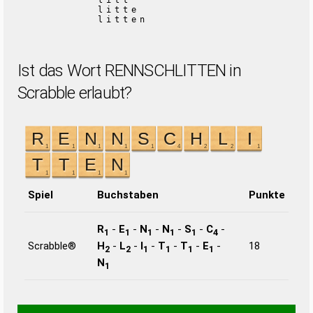
litt
litte
litten
Ist das Wort RENNSCHLITTEN in
Scrabble erlaubt?
Spiel
Buchstaben
Punkte
R
-
E
-
N
-
N
-
S
-
C
-
1
1
1
1
1
4
Scrabble®
H
-
L
-
I
-
T
-
T
-
E
-
18
2
2
1
1
1
1
N
1