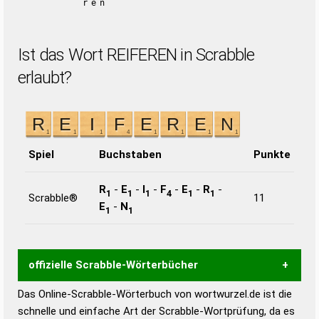
ren
Ist das Wort REIFEREN in Scrabble
erlaubt?
Spiel
Buchstaben
Punkte
R
-
E
-
I
-
F
-
E
-
R
-
1
1
1
4
1
1
Scrabble®
11
E
-
N
1
1
offizielle Scrabble-Wörterbücher
Das Online-Scrabble-Wörterbuch von wortwurzel.de ist die
Wortwurzel liefert mit Hilfe eines semantischen
schnelle und einfache Art der Scrabble-Wortprüfung, da es