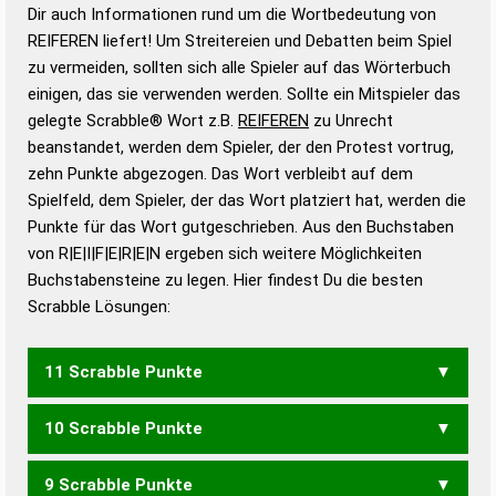
Wortanalyse-Algorithmus gute Anhaltspunkte zu
Dir auch Informationen rund um die Wortbedeutung von
Wortbedeutung, Worttrennung und Wortform, um die
REIFEREN liefert! Um Streitereien und Debatten beim Spiel
Gültigkeit eines Wortes für das Scrabble-Spiel zu
zu vermeiden, sollten sich alle Spieler auf das Wörterbuch
bestimmen!
zugelassene Turnier Scrabble-
einigen, das sie verwenden werden. Sollte ein Mitspieler das
Wörterbücher sind:
gelegte Scrabble® Wort z.B.
REIFEREN
zu Unrecht
beanstandet, werden dem Spieler, der den Protest vortrug,
Duden – Standardwerk in 12 Bänden
zehn Punkte abgezogen. Das Wort verbleibt auf dem
Duden – Richtiges und gutes
Spielfeld, dem Spieler, der das Wort platziert hat, werden die
Deutsch
Punkte für das Wort gutgeschrieben. Aus den Buchstaben
von R|E|I|F|E|R|E|N ergeben sich weitere Möglichkeiten
Duden – Die deutsche Grammatik
Buchstabensteine zu legen. Hier findest Du die besten
Duden – Deutsches
Scrabble Lösungen:
Universalwörterbuch
11 Scrabble Punkte
10 Scrabble Punkte
EIFERERN
EREIFERN
FEINERER
FREIEREN
9 Scrabble Punkte
EIFERER
EREIFER
EREIFRE
FEINERE
FERNERE
FIRNERE