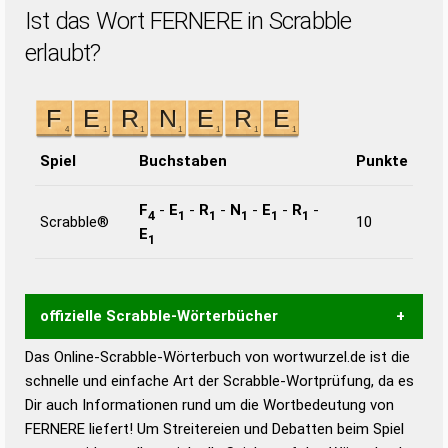
Ist das Wort FERNERE in Scrabble
erlaubt?
Spiel
Buchstaben
Punkte
F
-
E
-
R
-
N
-
E
-
R
-
4
1
1
1
1
1
Scrabble®
10
E
1
offizielle Scrabble-Wörterbücher
Das Online-Scrabble-Wörterbuch von wortwurzel.de ist die
Wortwurzel liefert mit Hilfe eines semantischen
schnelle und einfache Art der Scrabble-Wortprüfung, da es
Wortanalyse-Algorithmus gute Anhaltspunkte zu
Dir auch Informationen rund um die Wortbedeutung von
Wortbedeutung, Worttrennung und Wortform, um die
FERNERE liefert! Um Streitereien und Debatten beim Spiel
Gültigkeit eines Wortes für das Scrabble-Spiel zu