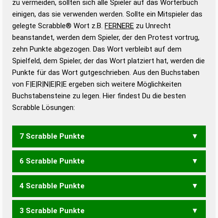
zu vermeiden, sollten sich alle Spieler auf das Wörterbuch
bestimmen!
zugelassene Turnier Scrabble-
einigen, das sie verwenden werden. Sollte ein Mitspieler das
Wörterbücher sind:
gelegte Scrabble® Wort z.B.
FERNERE
zu Unrecht
beanstandet, werden dem Spieler, der den Protest vortrug,
Duden – Standardwerk in 12 Bänden
zehn Punkte abgezogen. Das Wort verbleibt auf dem
Duden – Richtiges und gutes
Spielfeld, dem Spieler, der das Wort platziert hat, werden die
Deutsch
Punkte für das Wort gutgeschrieben. Aus den Buchstaben
von F|E|R|N|E|R|E ergeben sich weitere Möglichkeiten
Duden – Die deutsche Grammatik
Buchstabensteine zu legen. Hier findest Du die besten
Duden – Deutsches
Scrabble Lösungen:
Universalwörterbuch
7 Scrabble Punkte
6 Scrabble Punkte
FEEN
4 Scrabble Punkte
FEE
3 Scrabble Punkte
EREN
NEER
RENE