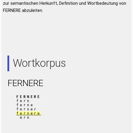
zur semantischen Herkunft, Definition und Wortbedeutung von
FERNERE abzuleiten.
Wortkorpus
FERNERE
FERNERE
fern
ferne
ferner
fernere
ern