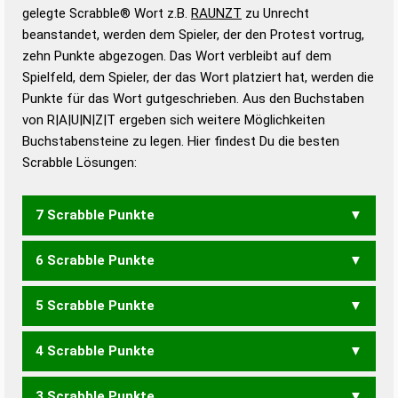
Wörterbücher sind:
gelegte Scrabble® Wort z.B.
RAUNZT
zu Unrecht
beanstandet, werden dem Spieler, der den Protest vortrug,
Duden – Standardwerk in 12 Bänden
zehn Punkte abgezogen. Das Wort verbleibt auf dem
Duden – Richtiges und gutes
Spielfeld, dem Spieler, der das Wort platziert hat, werden die
Deutsch
Punkte für das Wort gutgeschrieben. Aus den Buchstaben
von R|A|U|N|Z|T ergeben sich weitere Möglichkeiten
Duden – Die deutsche Grammatik
Buchstabensteine zu legen. Hier findest Du die besten
Duden – Deutsches
Scrabble Lösungen:
Universalwörterbuch
7 Scrabble Punkte
6 Scrabble Punkte
AZURN
RANZT
5 Scrabble Punkte
ARZT
AZUR
NUTZ
RANZ
RATZ
TANZ
ZART
ZAUN
4 Scrabble Punkte
ATZ
TAZ
UZT
ZAR
ZUR
NATUR
RAUNT
TRAUN
UNART
UNRAT
3 Scrabble Punkte