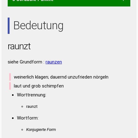
RAUT
TARN
TRAN
TRAU
TURN
URAN
URAT
ART
NUR
NUT
RAN
RAT
RUN
TAU
TUN
UTA
Bedeutung
raunzt
siehe Grundform :
raunzen
weinerlich klagen; dauernd unzufrieden nörgeln
laut und grob schimpfen
Worttrennung:
raunzt
Wortform:
Konjugierte Form