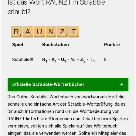
Ist das Wort RAUNZT in Scrabble
erlaubt?
Spiel
Buchstaben
Punkte
Scrabble®
R
-
A
-
U
-
N
-
Z
-
T
8
1
1
1
1
3
1
offizielle Scrabble-Wörterbücher
Das Online-Scrabble-Wörterbuch von wortwurzel.de ist die
Wortwurzel liefert mit Hilfe eines semantischen
schnelle und einfache Art der Scrabble-Wortprüfung, da es
Wortanalyse-Algorithmus gute Anhaltspunkte zu
Dir auch Informationen rund um die Wortbedeutung von
Wortbedeutung, Worttrennung und Wortform, um die
RAUNZT liefert! Um Streitereien und Debatten beim Spiel zu
Gültigkeit eines Wortes für das Scrabble-Spiel zu
vermeiden, sollten sich alle Spieler auf das Wörterbuch
bestimmen!
zugelassene Turnier Scrabble-
einigen, das sie verwenden werden. Sollte ein Mitspieler das