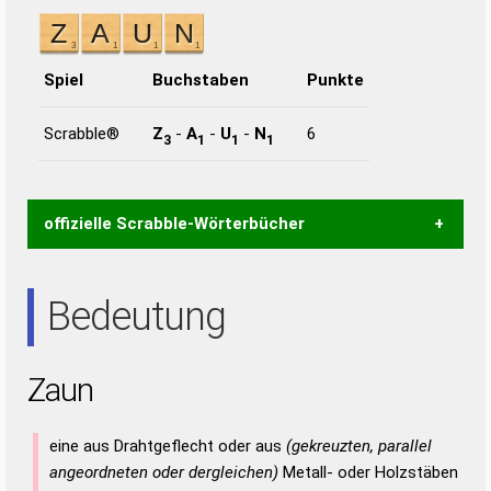
Spiel
Buchstaben
Punkte
Scrabble®
Z
-
A
-
U
-
N
6
3
1
1
1
offizielle Scrabble-Wörterbücher
Wortwurzel liefert mit Hilfe eines semantischen
Bedeutung
Wortanalyse-Algorithmus gute Anhaltspunkte zu
Wortbedeutung, Worttrennung und Wortform, um die
Gültigkeit eines Wortes für das Scrabble-Spiel zu
Zaun
bestimmen!
zugelassene Turnier Scrabble-
Wörterbücher sind:
eine aus Drahtgeflecht oder aus
(gekreuzten, parallel
Duden – Standardwerk in 12 Bänden
angeordneten oder dergleichen)
Metall- oder Holzstäben