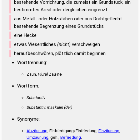
Duden – Richtiges und gutes
bestehende Vorrichtung, die zumeist ein Grundstück, ein
Deutsch
bestimmtes Areal oder dergleichen eingrenzt
aus Metall- oder Holzstäben oder aus Drahtgeflecht
Duden – Die deutsche Grammatik
bestehende Begrenzung eines Grundstücks
Duden – Deutsches
eine Hecke
Universalwörterbuch
etwas Wesentliches
(nicht)
verschweigen
heraufbeschwören, plötzlich damit beginnen
Worttrennung:
Zaun,
Plural
Zäu·ne
Wortform:
Substantiv
Substantiv, maskulin
(der)
Synonyme:
Abzäunung
, Einfriedigung/Einfriedung,
Einzäunung
,
Umzäunung
, geh.,
Befriedung
,