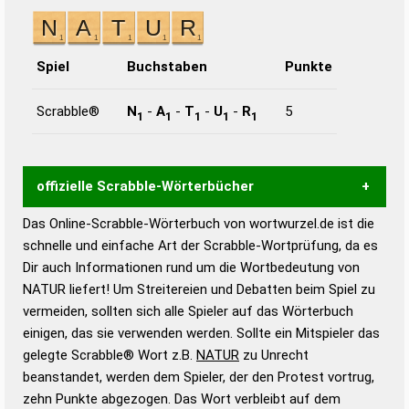
Spiel
Buchstaben
Punkte
Scrabble®
N
-
A
-
T
-
U
-
R
5
1
1
1
1
1
offizielle Scrabble-Wörterbücher
Das Online-Scrabble-Wörterbuch von wortwurzel.de ist die
Wortwurzel liefert mit Hilfe eines semantischen
schnelle und einfache Art der Scrabble-Wortprüfung, da es
Wortanalyse-Algorithmus gute Anhaltspunkte zu
Dir auch Informationen rund um die Wortbedeutung von
Wortbedeutung, Worttrennung und Wortform, um die
NATUR liefert! Um Streitereien und Debatten beim Spiel zu
Gültigkeit eines Wortes für das Scrabble-Spiel zu
vermeiden, sollten sich alle Spieler auf das Wörterbuch
bestimmen!
zugelassene Turnier Scrabble-
einigen, das sie verwenden werden. Sollte ein Mitspieler das
Wörterbücher sind:
gelegte Scrabble® Wort z.B.
NATUR
zu Unrecht
beanstandet, werden dem Spieler, der den Protest vortrug,
Duden – Standardwerk in 12 Bänden
zehn Punkte abgezogen. Das Wort verbleibt auf dem