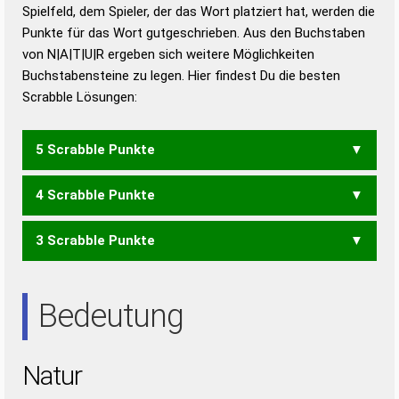
Duden – Richtiges und gutes
Spielfeld, dem Spieler, der das Wort platziert hat, werden die
Deutsch
Punkte für das Wort gutgeschrieben. Aus den Buchstaben
von N|A|T|U|R ergeben sich weitere Möglichkeiten
Duden – Die deutsche Grammatik
Buchstabensteine zu legen. Hier findest Du die besten
Duden – Deutsches
Scrabble Lösungen:
Universalwörterbuch
5 Scrabble Punkte
4 Scrabble Punkte
RAUNT
TRAUN
UNART
UNRAT
3 Scrabble Punkte
RAUN
RAUT
TARN
TRAN
TRAU
TURN
URAN
URAT
ART
NUR
NUT
RAN
RAT
RAU
RUN
TAU
TUN
UTA
Bedeutung
Natur