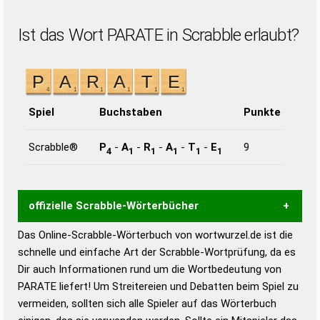
Ist das Wort PARATE in Scrabble erlaubt?
Spiel
Buchstaben
Punkte
Scrabble®
P
-
A
-
R
-
A
-
T
-
E
9
4
1
1
1
1
1
offizielle Scrabble-Wörterbücher
Das Online-Scrabble-Wörterbuch von wortwurzel.de ist die
Wortwurzel liefert mit Hilfe eines semantischen
schnelle und einfache Art der Scrabble-Wortprüfung, da es
Wortanalyse-Algorithmus gute Anhaltspunkte zu
Dir auch Informationen rund um die Wortbedeutung von
Wortbedeutung, Worttrennung und Wortform, um die
PARATE liefert! Um Streitereien und Debatten beim Spiel zu
Gültigkeit eines Wortes für das Scrabble-Spiel zu
vermeiden, sollten sich alle Spieler auf das Wörterbuch
bestimmen!
zugelassene Turnier Scrabble-