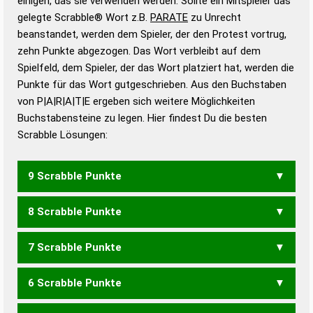
einigen, das sie verwenden werden. Sollte ein Mitspieler das
Wörterbücher sind:
gelegte Scrabble® Wort z.B.
PARATE
zu Unrecht
beanstandet, werden dem Spieler, der den Protest vortrug,
Duden – Standardwerk in 12 Bänden
zehn Punkte abgezogen. Das Wort verbleibt auf dem
Duden – Richtiges und gutes
Spielfeld, dem Spieler, der das Wort platziert hat, werden die
Deutsch
Punkte für das Wort gutgeschrieben. Aus den Buchstaben
von P|A|R|A|T|E ergeben sich weitere Möglichkeiten
Duden – Die deutsche Grammatik
Buchstabensteine zu legen. Hier findest Du die besten
Duden – Deutsches
Scrabble Lösungen:
Universalwörterbuch
9 Scrabble Punkte
8 Scrabble Punkte
APARTE
PAARET
PAARTE
7 Scrabble Punkte
APART
APERT
PAARE
PAART
PARTE
PATER
PETRA
TAPER
TAPRE
6 Scrabble Punkte
APER
APRE
PAAR
PART
PATE
TAPA
TAPE
TRAP