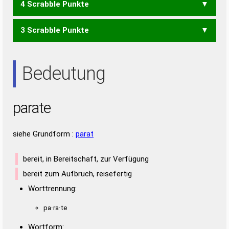
4 Scrabble Punkte
PER
RAP
REP
3 Scrabble Punkte
AARE
ARTE
TARA
AAR
ARE
ART
ETA
Bedeutung
parate
siehe Grundform :
parat
bereit, in Bereitschaft, zur Verfügung
bereit zum Aufbruch, reisefertig
Worttrennung:
pa·ra·te
Wortform: