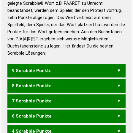
Wörterbücher sind:
gelegte Scrabble® Wort z.B.
PAARET
zu Unrecht
beanstandet, werden dem Spieler, der den Protest vortrug,
Duden – Standardwerk in 12 Bänden
zehn Punkte abgezogen. Das Wort verbleibt auf dem
Duden – Richtiges und gutes
Spielfeld, dem Spieler, der das Wort platziert hat, werden die
Deutsch
Punkte für das Wort gutgeschrieben. Aus den Buchstaben
von P|A|A|R|E|T ergeben sich weitere Möglichkeiten
Duden – Die deutsche Grammatik
Buchstabensteine zu legen. Hier findest Du die besten
Duden – Deutsches
Scrabble Lösungen:
Universalwörterbuch
9 Scrabble Punkte
8 Scrabble Punkte
APARTE
PAARTE
PARATE
7 Scrabble Punkte
APART
APERT
PAART
PARAT
PARTE
PATER
PETRA
TAPER
TAPRE
6 Scrabble Punkte
APER
APRE
PARA
PART
PATE
TAPA
TAPE
TRAP
4 Scrabble Punkte
PAR
PER
RAP
REP