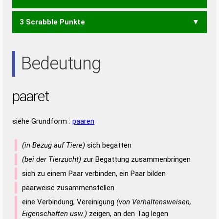
3 Scrabble Punkte
ARTE
RATE
TARA
ARA
ART
ETA
RAT
Bedeutung
paaret
siehe Grundform :
paaren
(in Bezug auf Tiere)
sich begatten
(bei der Tierzucht)
zur Begattung zusammenbringen
sich zu einem Paar verbinden, ein Paar bilden
paarweise zusammenstellen
eine Verbindung, Vereinigung
(von Verhaltensweisen,
Eigenschaften usw.)
zeigen, an den Tag legen