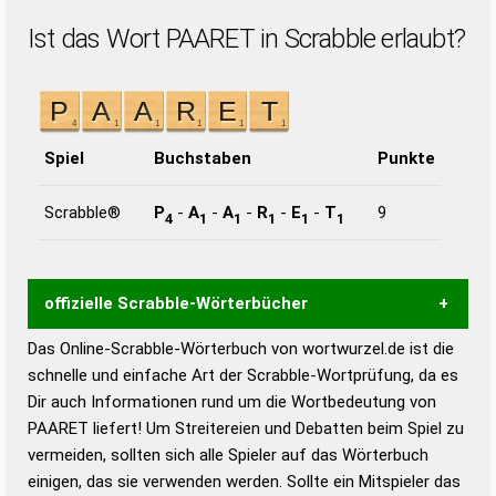
Ist das Wort PAARET in Scrabble erlaubt?
Spiel
Buchstaben
Punkte
Scrabble®
P
-
A
-
A
-
R
-
E
-
T
9
4
1
1
1
1
1
offizielle Scrabble-Wörterbücher
Das Online-Scrabble-Wörterbuch von wortwurzel.de ist die
Wortwurzel liefert mit Hilfe eines semantischen
schnelle und einfache Art der Scrabble-Wortprüfung, da es
Wortanalyse-Algorithmus gute Anhaltspunkte zu
Dir auch Informationen rund um die Wortbedeutung von
Wortbedeutung, Worttrennung und Wortform, um die
PAARET liefert! Um Streitereien und Debatten beim Spiel zu
Gültigkeit eines Wortes für das Scrabble-Spiel zu
vermeiden, sollten sich alle Spieler auf das Wörterbuch
bestimmen!
zugelassene Turnier Scrabble-
einigen, das sie verwenden werden. Sollte ein Mitspieler das