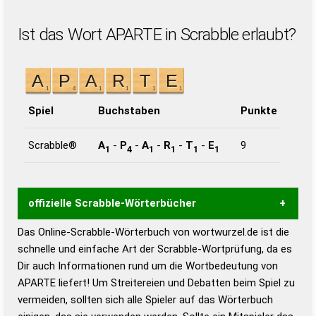
Ist das Wort APARTE in Scrabble erlaubt?
Spiel
Buchstaben
Punkte
Scrabble®
A
-
P
-
A
-
R
-
T
-
E
9
1
4
1
1
1
1
offizielle Scrabble-Wörterbücher
Das Online-Scrabble-Wörterbuch von wortwurzel.de ist die
Wortwurzel liefert mit Hilfe eines semantischen
schnelle und einfache Art der Scrabble-Wortprüfung, da es
Wortanalyse-Algorithmus gute Anhaltspunkte zu
Dir auch Informationen rund um die Wortbedeutung von
Wortbedeutung, Worttrennung und Wortform, um die
APARTE liefert! Um Streitereien und Debatten beim Spiel zu
Gültigkeit eines Wortes für das Scrabble-Spiel zu
vermeiden, sollten sich alle Spieler auf das Wörterbuch
bestimmen!
zugelassene Turnier Scrabble-