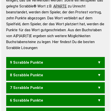
einigen, das sie verwenden werden. Sollte ein Mitspieler das
Wörterbücher sind:
gelegte Scrabble® Wort z.B.
APARTE
zu Unrecht
beanstandet, werden dem Spieler, der den Protest vortrug,
Duden – Standardwerk in 12 Bänden
zehn Punkte abgezogen. Das Wort verbleibt auf dem
Duden – Richtiges und gutes
Spielfeld, dem Spieler, der das Wort platziert hat, werden die
Deutsch
Punkte für das Wort gutgeschrieben. Aus den Buchstaben
von A|P|A|R|T|E ergeben sich weitere Möglichkeiten
Duden – Die deutsche Grammatik
Buchstabensteine zu legen. Hier findest Du die besten
Duden – Deutsches
Scrabble Lösungen:
Universalwörterbuch
9 Scrabble Punkte
8 Scrabble Punkte
PAARET
PAARTE
PARATE
7 Scrabble Punkte
APERT
PAARE
PAART
PARAT
PATER
PETRA
TAPER
TAPRE
6 Scrabble Punkte
APER
APRE
PAAR
PARA
PATE
TAPA
TAPE
TRAP