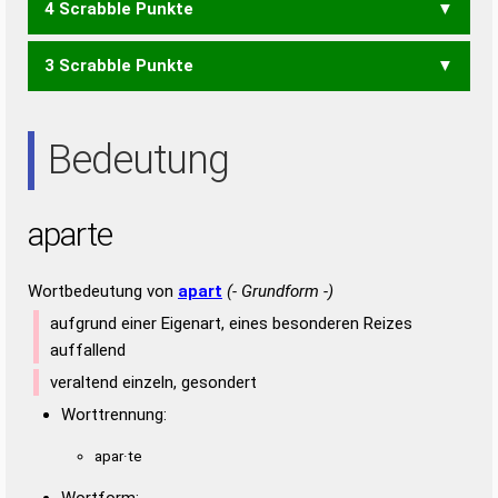
4 Scrabble Punkte
PER
RAP
REP
3 Scrabble Punkte
AARE
RATE
TARA
AAR
ARA
ARE
ETA
RAT
Bedeutung
aparte
Wortbedeutung von
apart
(- Grundform -)
aufgrund einer Eigenart, eines besonderen Reizes
auffallend
veraltend einzeln, gesondert
Worttrennung:
apar·te
Wortform: