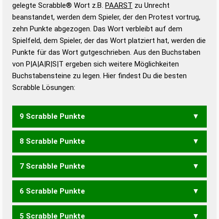
Wörterbücher sind:
gelegte Scrabble® Wort z.B.
PAARST
zu Unrecht
beanstandet, werden dem Spieler, der den Protest vortrug,
Duden – Standardwerk in 12 Bänden
zehn Punkte abgezogen. Das Wort verbleibt auf dem
Duden – Richtiges und gutes
Spielfeld, dem Spieler, der das Wort platziert hat, werden die
Deutsch
Punkte für das Wort gutgeschrieben. Aus den Buchstaben
von P|A|A|R|S|T ergeben sich weitere Möglichkeiten
Duden – Die deutsche Grammatik
Buchstabensteine zu legen. Hier findest Du die besten
Duden – Deutsches
Scrabble Lösungen:
Universalwörterbuch
9 Scrabble Punkte
8 Scrabble Punkte
SATRAP
7 Scrabble Punkte
APART
PAART
PARAS
PARAT
PARST
PASTA
RASPA
SPART
TAPAS
TRAPS
6 Scrabble Punkte
PARA
PARS
PART
RAPS
SPAR
SPAT
TAPA
TAPS
TRAP
5 Scrabble Punkte
PAR
PAS
PRS
PST
RAP
SPA