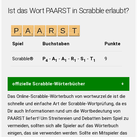
Ist das Wort PAARST in Scrabble erlaubt?
Spiel
Buchstaben
Punkte
Scrabble®
P
-
A
-
A
-
R
-
S
-
T
9
4
1
1
1
1
1
offizielle Scrabble-Wörterbücher
Das Online-Scrabble-Wörterbuch von wortwurzel.de ist die
Wortwurzel liefert mit Hilfe eines semantischen
schnelle und einfache Art der Scrabble-Wortprüfung, da es
Wortanalyse-Algorithmus gute Anhaltspunkte zu
Dir auch Informationen rund um die Wortbedeutung von
Wortbedeutung, Worttrennung und Wortform, um die
PAARST liefert! Um Streitereien und Debatten beim Spiel zu
Gültigkeit eines Wortes für das Scrabble-Spiel zu
vermeiden, sollten sich alle Spieler auf das Wörterbuch
bestimmen!
zugelassene Turnier Scrabble-
einigen, das sie verwenden werden. Sollte ein Mitspieler das