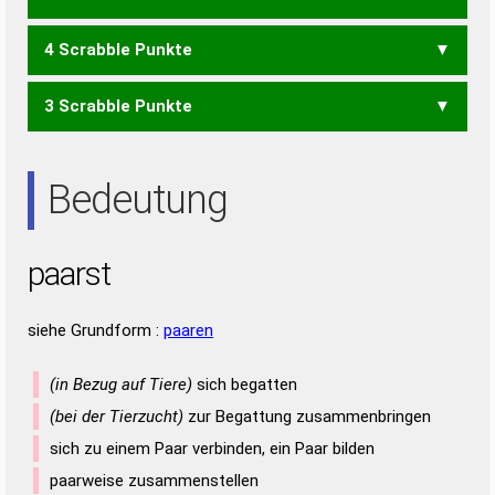
4 Scrabble Punkte
RASTA
3 Scrabble Punkte
AAST
ARAS
ASTA
RAST
RATS
SAAR
SAAT
STAR
TARA
AAS
ARA
ART
AST
RAS
RAT
Bedeutung
paarst
siehe Grundform :
paaren
(in Bezug auf Tiere)
sich begatten
(bei der Tierzucht)
zur Begattung zusammenbringen
sich zu einem Paar verbinden, ein Paar bilden
paarweise zusammenstellen