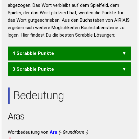
abgezogen. Das Wort verbleibt auf dem Spielfeld, dem
Duden – Richtiges und gutes
Spieler, der das Wort platziert hat, werden die Punkte für
Deutsch
das Wort gutgeschrieben. Aus den Buchstaben von A|R|A|S
ergeben sich weitere Möglichkeiten Buchstabensteine zu
Duden – Die deutsche Grammatik
legen. Hier findest Du die besten Scrabble Lösungen:
Duden – Deutsches
Universalwörterbuch
4 Scrabble Punkte
3 Scrabble Punkte
AARS
SAAR
AAR
AAS
ARS
Bedeutung
Aras
Wortbedeutung von
Ara
(- Grundform -)