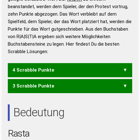
beanstandet, werden dem Spieler, der den Protest vortrug,
Duden – Standardwerk in 12 Bänden
zehn Punkte abgezogen. Das Wort verbleibt auf dem
Duden – Richtiges und gutes
Spielfeld, dem Spieler, der das Wort platziert hat, werden die
Deutsch
Punkte für das Wort gutgeschrieben. Aus den Buchstaben
von R|A|S|T|A ergeben sich weitere Möglichkeiten
Duden – Die deutsche Grammatik
Buchstabensteine zu legen. Hier findest Du die besten
Duden – Deutsches
Scrabble Lösungen:
Universalwörterbuch
4 Scrabble Punkte
3 Scrabble Punkte
AARS
AAST
ARAS
RATS
SAAR
SAAT
STAR
TARA
AAR
AAS
ARA
ARS
ART
RAT
Bedeutung
Rasta