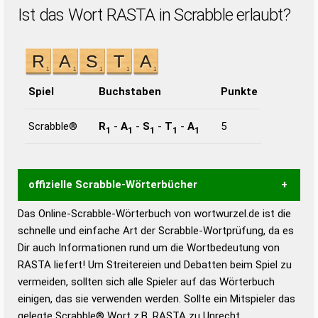
Ist das Wort RASTA in Scrabble erlaubt?
Spiel
Buchstaben
Punkte
Scrabble®
R
-
A
-
S
-
T
-
A
5
1
1
1
1
1
offizielle Scrabble-Wörterbücher
Das Online-Scrabble-Wörterbuch von wortwurzel.de ist die
Wortwurzel liefert mit Hilfe eines semantischen
schnelle und einfache Art der Scrabble-Wortprüfung, da es
Wortanalyse-Algorithmus gute Anhaltspunkte zu
Dir auch Informationen rund um die Wortbedeutung von
Wortbedeutung, Worttrennung und Wortform, um die
RASTA liefert! Um Streitereien und Debatten beim Spiel zu
Gültigkeit eines Wortes für das Scrabble-Spiel zu
vermeiden, sollten sich alle Spieler auf das Wörterbuch
bestimmen!
zugelassene Turnier Scrabble-
einigen, das sie verwenden werden. Sollte ein Mitspieler das
Wörterbücher sind:
gelegte Scrabble® Wort z.B.
RASTA
zu Unrecht