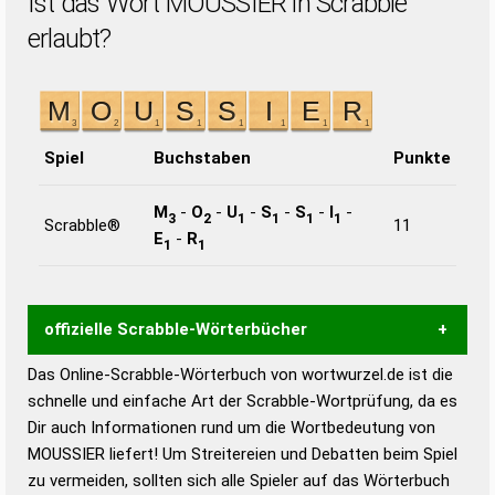
Ist das Wort MOUSSIER in Scrabble
erlaubt?
Spiel
Buchstaben
Punkte
M
-
O
-
U
-
S
-
S
-
I
-
3
2
1
1
1
1
Scrabble®
11
E
-
R
1
1
offizielle Scrabble-Wörterbücher
Das Online-Scrabble-Wörterbuch von wortwurzel.de ist die
Wortwurzel liefert mit Hilfe eines semantischen
schnelle und einfache Art der Scrabble-Wortprüfung, da es
Wortanalyse-Algorithmus gute Anhaltspunkte zu
Dir auch Informationen rund um die Wortbedeutung von
Wortbedeutung, Worttrennung und Wortform, um die
MOUSSIER liefert! Um Streitereien und Debatten beim Spiel
Gültigkeit eines Wortes für das Scrabble-Spiel zu
zu vermeiden, sollten sich alle Spieler auf das Wörterbuch