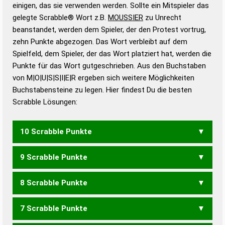
bestimmen!
zugelassene Turnier Scrabble-
einigen, das sie verwenden werden. Sollte ein Mitspieler das
Wörterbücher sind:
gelegte Scrabble® Wort z.B.
MOUSSIER
zu Unrecht
beanstandet, werden dem Spieler, der den Protest vortrug,
Duden – Standardwerk in 12 Bänden
zehn Punkte abgezogen. Das Wort verbleibt auf dem
Duden – Richtiges und gutes
Spielfeld, dem Spieler, der das Wort platziert hat, werden die
Deutsch
Punkte für das Wort gutgeschrieben. Aus den Buchstaben
von M|O|U|S|S|I|E|R ergeben sich weitere Möglichkeiten
Duden – Die deutsche Grammatik
Buchstabensteine zu legen. Hier findest Du die besten
Duden – Deutsches
Scrabble Lösungen:
Universalwörterbuch
10 Scrabble Punkte
9 Scrabble Punkte
ISOMERS
8 Scrabble Punkte
ISOMER
MOUSES
MOUSSE
UMRISSE
7 Scrabble Punkte
MISOS
MORSE
MOSER
MOSES
MOSRE
MOUSE
SEROM
SUOMI
ERMISS
SERUMS
SIMSER
UMRISS