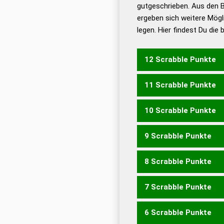
De
gutgeschrieben. Aus den 
ergeben sich weitere Mögl
Dud
legen. Hier findest Du die
Dud
Universalwörterbuch
12 Scrabble Punkte
11 Scrabble Punkte
LOCHET
10 Scrabble Punkte
CLOTH
LOCHE
9 Scrabble Punkte
ECHOT
8 Scrabble Punkte
ECHO
ELCH
LECH
7 Scrabble Punkte
ECHT
HELOT
HOLET
H
6 Scrabble Punkte
HOLE
HOLT
LOHE
LOHT