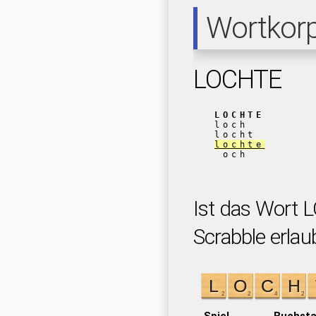
Wortkor
LOCHTE
LOCHTE
loch
locht
lochte
och
Ist das Wort 
Scrabble erlau
Spiel
Buchst