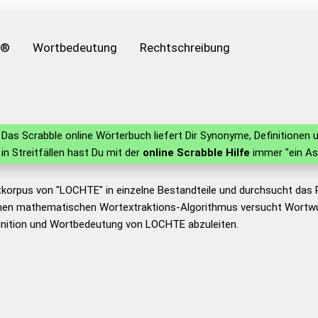
e®
Wortbedeutung
Rechtschreibung
Das Scrabble online Wörterbuch liefert Dir Synonyme, Definitione
 in Streitfällen hast Du mit der
online Scrabble Hilfe
immer "ein As
tkorpus von "LOCHTE" in einzelne Bestandteile und durchsucht das
nen mathematischen Wortextraktions-Algorithmus versucht Wortwu
inition und Wortbedeutung von LOCHTE abzuleiten.