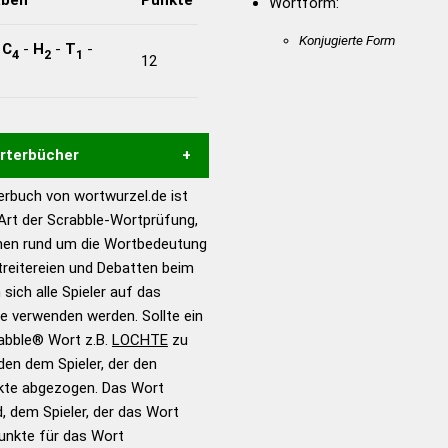
Wortform:
Konjugierte Form
-
C
-
H
-
T
-
4
2
1
12
örterbücher
rbuch von wortwurzel.de ist
Hilfe eines semantischen
 Art der Scrabble-Wortprüfung,
s gute Anhaltspunkte zu
onen rund um die Wortbedeutung
ennung und Wortform, um die
reitereien und Debatten beim
für das Scrabble-Spiel zu
 sich alle Spieler auf das
 Turnier Scrabble-
ie verwenden werden. Sollte ein
rabble® Wort z.B.
LOCHTE
zu
en dem Spieler, der den
en – Standardwerk in 12
nkte abgezogen. Das Wort
nden
d, dem Spieler, der das Wort
en – Richtiges und gutes
Punkte für das Wort