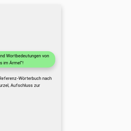
n und Wortbedeutungen von
s im Ärmel"!
 Referenz-Wörterbuch nach
rzel, Aufschluss zur