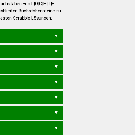
utsch
Buchstaben von L|O|C|H|T|E
ichkeiten Buchstabensteine zu
en – Die deutsche Grammatik
 besten Scrabble Lösungen:
en – Deutsches
OLTE
HOTEL
LOHET
LOHTE