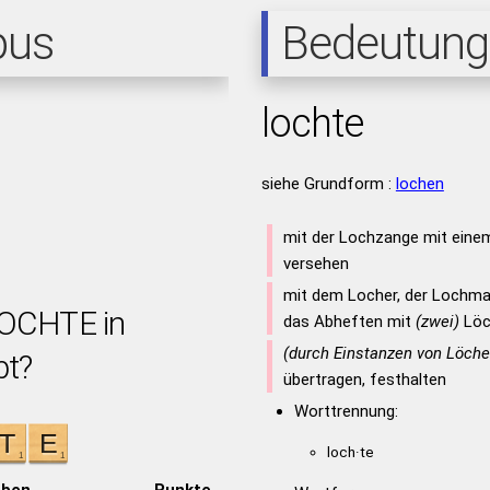
pus
Bedeutung
lochte
siehe Grundform :
lochen
mit der Lochzange mit eine
versehen
mit dem Locher, der Lochmas
LOCHTE in
das Abheften mit
(zwei)
Löc
(durch Einstanzen von Löche
bt?
übertragen, festhalten
Worttrennung:
loch·te
aben
Punkte