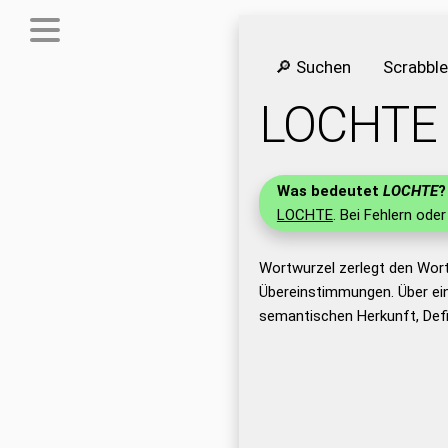
🔎 Suchen
Scrabbl
LOCHTE
Was bedeutet
LOCHTE
?
LOCHTE
. Bei Fehlern oder
Wortwurzel zerlegt den Wor
Übereinstimmungen. Über ei
semantischen Herkunft, Def