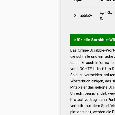
L
-
O
2
2
Scrabble®
E
1
offizielle Scrabble-W
Das Online-Scrabble-Wörte
Wortwurzel liefert mit 
die schnelle und einfache
Wortanalyse-Algorithmu
da es Dir auch Informati
Wortbedeutung, Worttr
von LOCHTE liefert! Um St
Gültigkeit eines Wortes 
Spiel zu vermeiden, sollten
bestimmen!
zugelassene
Wörterbuch einigen, das s
Wörterbücher sind:
Mitspieler das gelegte Sc
Unrecht beanstandet, werd
Dud
Protest vortrug, zehn Pu
Bä
verbleibt auf dem Spielfel
Dud
platziert hat, werden die 