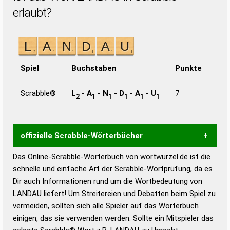
erlaubt?
Spiel
Buchstaben
Punkte
Scrabble®
L
-
A
-
N
-
D
-
A
-
U
7
2
1
1
1
1
1
offizielle Scrabble-Wörterbücher
Das Online-Scrabble-Wörterbuch von wortwurzel.de ist die
Wortwurzel liefert mit Hilfe eines semantischen
schnelle und einfache Art der Scrabble-Wortprüfung, da es
Wortanalyse-Algorithmus gute Anhaltspunkte zu
Dir auch Informationen rund um die Wortbedeutung von
Wortbedeutung, Worttrennung und Wortform, um die
LANDAU liefert! Um Streitereien und Debatten beim Spiel zu
Gültigkeit eines Wortes für das Scrabble-Spiel zu
vermeiden, sollten sich alle Spieler auf das Wörterbuch
bestimmen!
zugelassene Turnier Scrabble-
einigen, das sie verwenden werden. Sollte ein Mitspieler das
Wörterbücher sind: