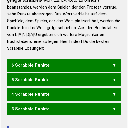
gelegte Scrabble® Wort z.B.
LANDAU
zu Unrecht
beanstandet, werden dem Spieler, der den Protest vortrug,
Duden – Standardwerk in 12 Bänden
zehn Punkte abgezogen. Das Wort verbleibt auf dem
Duden – Richtiges und gutes
Spielfeld, dem Spieler, der das Wort platziert hat, werden die
Deutsch
Punkte für das Wort gutgeschrieben. Aus den Buchstaben
von L|A|N|D|A|U ergeben sich weitere Möglichkeiten
Duden – Die deutsche Grammatik
Buchstabensteine zu legen. Hier findest Du die besten
Duden – Deutsches
Scrabble Lösungen:
Universalwörterbuch
6 Scrabble Punkte
5 Scrabble Punkte
ALAND
ALAUN
DUALA
LAUDA
4 Scrabble Punkte
ANAL
AULA
DUAL
LUND
ULAN
3 Scrabble Punkte
AAL
ALU
AUL
LAD
LAU
LUD
DAUN
ADA
ANA
AUA
DAN
DUN
UND