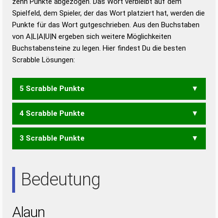
zehn Punkte abgezogen. Das Wort verbleibt auf dem
Duden – Richtiges und gutes
Spielfeld, dem Spieler, der das Wort platziert hat, werden die
Deutsch
Punkte für das Wort gutgeschrieben. Aus den Buchstaben
von A|L|A|U|N ergeben sich weitere Möglichkeiten
Duden – Die deutsche Grammatik
Buchstabensteine zu legen. Hier findest Du die besten
Duden – Deutsches
Scrabble Lösungen:
Universalwörterbuch
5 Scrabble Punkte
4 Scrabble Punkte
ANAL
AULA
ULAN
3 Scrabble Punkte
AAL
ALU
AUL
ANA
AUA
Bedeutung
Alaun