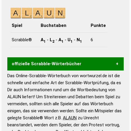
Spiel
Buchstaben
Punkte
Scrabble®
A
-
L
-
A
-
U
-
N
6
1
2
1
1
1
offizielle Scrabble-Wörterbücher
Das Online-Scrabble-Wörterbuch von wortwurzel.de ist die
Wortwurzel liefert mit Hilfe eines semantischen
schnelle und einfache Art der Scrabble-Wortprüfung, da es
Wortanalyse-Algorithmus gute Anhaltspunkte zu
Dir auch Informationen rund um die Wortbedeutung von
Wortbedeutung, Worttrennung und Wortform, um die
ALAUN liefert! Um Streitereien und Debatten beim Spiel zu
Gültigkeit eines Wortes für das Scrabble-Spiel zu
vermeiden, sollten sich alle Spieler auf das Wörterbuch
bestimmen!
zugelassene Turnier Scrabble-
einigen, das sie verwenden werden. Sollte ein Mitspieler das
Wörterbücher sind:
gelegte Scrabble® Wort z.B.
ALAUN
zu Unrecht
beanstandet, werden dem Spieler, der den Protest vortrug,
Duden – Standardwerk in 12 Bänden