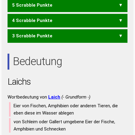
5 Scrabble Punkte
CIA
CIS
ICS
SIC
HALS
HILA
4 Scrabble Punkte
ALIS
HAIS
LIAS
LISA
SIAL
3 Scrabble Punkte
AHS
ALI
ALS
HAI
HIS
IAH
LAS
SAH
AIS
Bedeutung
Laichs
Wortbedeutung von
Laich
(- Grundform -)
Eier von Fischen, Amphibien oder anderen Tieren, die
eben diese im Wasser ablegen
von Schleim oder Gallert umgebene Eier der Fische,
Amphibien und Schnecken