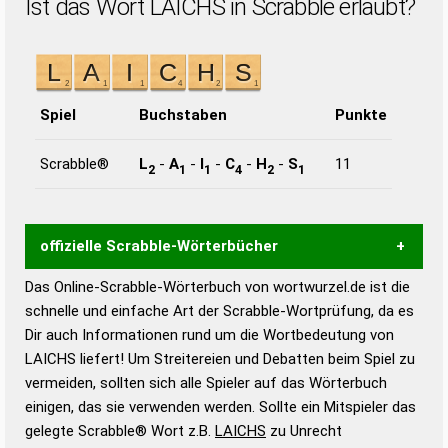
Ist das Wort LAICHS in Scrabble erlaubt?
Spiel
Buchstaben
Punkte
Scrabble®
L
-
A
-
I
-
C
-
H
-
S
11
2
1
1
4
2
1
offizielle Scrabble-Wörterbücher
Das Online-Scrabble-Wörterbuch von wortwurzel.de ist die
Wortwurzel liefert mit Hilfe eines semantischen
schnelle und einfache Art der Scrabble-Wortprüfung, da es
Wortanalyse-Algorithmus gute Anhaltspunkte zu
Dir auch Informationen rund um die Wortbedeutung von
Wortbedeutung, Worttrennung und Wortform, um die
LAICHS liefert! Um Streitereien und Debatten beim Spiel zu
Gültigkeit eines Wortes für das Scrabble-Spiel zu
vermeiden, sollten sich alle Spieler auf das Wörterbuch
bestimmen!
zugelassene Turnier Scrabble-
einigen, das sie verwenden werden. Sollte ein Mitspieler das
Wörterbücher sind:
gelegte Scrabble® Wort z.B.
LAICHS
zu Unrecht