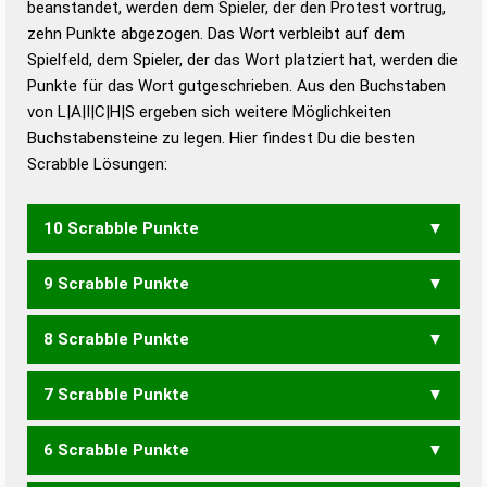
beanstandet, werden dem Spieler, der den Protest vortrug,
Duden – Standardwerk in 12 Bänden
zehn Punkte abgezogen. Das Wort verbleibt auf dem
Duden – Richtiges und gutes
Spielfeld, dem Spieler, der das Wort platziert hat, werden die
Deutsch
Punkte für das Wort gutgeschrieben. Aus den Buchstaben
von L|A|I|C|H|S ergeben sich weitere Möglichkeiten
Duden – Die deutsche Grammatik
Buchstabensteine zu legen. Hier findest Du die besten
Duden – Deutsches
Scrabble Lösungen:
Universalwörterbuch
10 Scrabble Punkte
9 Scrabble Punkte
LACHS
LASCH
LISCH
SCHAL
8 Scrabble Punkte
LACH
7 Scrabble Punkte
ACHS
ASCH
CASH
CHIS
SCHI
SICH
6 Scrabble Punkte
ACH
CHI
SCH