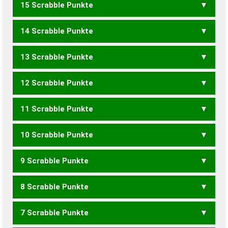
15 Scrabble Punkte
ZUKORKE
14 Scrabble Punkte
ZUKORK
13 Scrabble Punkte
KNORKEN
KNORKER
KNORZERN
12 Scrabble Punkte
KNORKE
KOKERN
KORKEN
KNORZEN
KNORZER
KONZERN
11 Scrabble Punkte
KOKEN
KOKER
KORKE
KNORZE
KRUKEN
10 Scrabble Punkte
KOKE
KORK
KNORZ
KRUKE
KURZEN
KURZER
KNORREN
9 Scrabble Punkte
KOK
KRENZ
KREUZ
KURZE
KORNEN
KRONEN
KNURREN
8 Scrabble Punkte
KUNZ
KURZ
ERKOR
KONEN
KOREN
KORNE
KRONE
KNURRE
RUNKEN
7 Scrabble Punkte
KORE
KORN
KNURR
KUREN
UNKEN
ZONEN
ZORNE
ZURREN