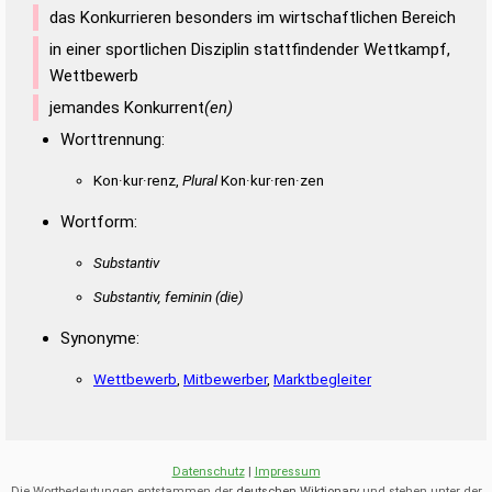
das Konkurrieren besonders im wirtschaftlichen Bereich
in einer sportlichen Disziplin stattfindender Wettkampf,
Wettbewerb
jemandes Konkurrent
(en)
Worttrennung:
Kon·kur·renz,
Plural
Kon·kur·ren·zen
Wortform:
Substantiv
Substantiv, feminin
(die)
Synonyme:
Wettbewerb
,
Mitbewerber
,
Marktbegleiter
Datenschutz
|
Impressum
Die Wortbedeutungen entstammen der
deutschen Wiktionary
und stehen unter der