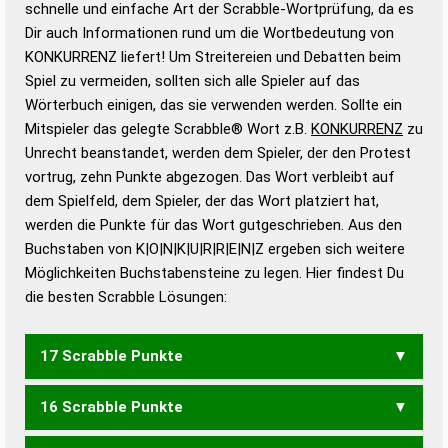
schnelle und einfache Art der Scrabble-Wortprüfung, da es
Wortanalyse-Algorithmus gute Anhaltspunkte zu
Dir auch Informationen rund um die Wortbedeutung von
Wortbedeutung, Worttrennung und Wortform, um die
KONKURRENZ liefert! Um Streitereien und Debatten beim
Gültigkeit eines Wortes für das Scrabble-Spiel zu
Spiel zu vermeiden, sollten sich alle Spieler auf das
bestimmen!
zugelassene Turnier Scrabble-
Wörterbuch einigen, das sie verwenden werden. Sollte ein
Wörterbücher sind:
Mitspieler das gelegte Scrabble® Wort z.B.
KONKURRENZ
zu
Unrecht beanstandet, werden dem Spieler, der den Protest
Duden – Standardwerk in 12 Bänden
vortrug, zehn Punkte abgezogen. Das Wort verbleibt auf
Duden – Richtiges und gutes
dem Spielfeld, dem Spieler, der das Wort platziert hat,
Deutsch
werden die Punkte für das Wort gutgeschrieben. Aus den
Buchstaben von K|O|N|K|U|R|R|E|N|Z ergeben sich weitere
Duden – Die deutsche Grammatik
Möglichkeiten Buchstabensteine zu legen. Hier findest Du
Duden – Deutsches
die besten Scrabble Lösungen:
Universalwörterbuch
17 Scrabble Punkte
16 Scrabble Punkte
ZUKORKEN