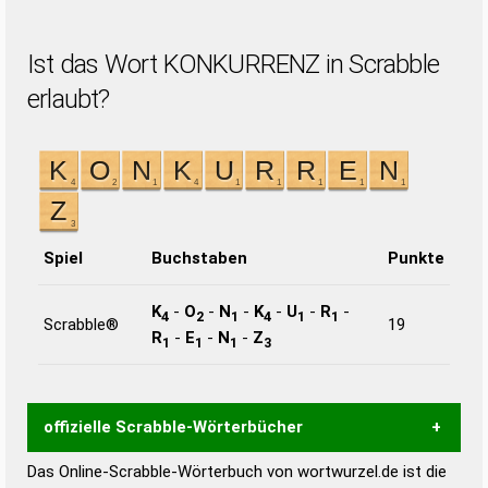
Ist das Wort KONKURRENZ in Scrabble
erlaubt?
Spiel
Buchstaben
Punkte
K
-
O
-
N
-
K
-
U
-
R
-
4
2
1
4
1
1
Scrabble®
19
R
-
E
-
N
-
Z
1
1
1
3
offizielle Scrabble-Wörterbücher
Das Online-Scrabble-Wörterbuch von wortwurzel.de ist die
Wortwurzel liefert mit Hilfe eines semantischen