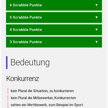
6 Scrabble Punkte
KOR
NOK
KENN
KERN
KREN
KURE
RENK
UNKE
ZERO
ZONE
ZORN
UNZEN
ZURRE
NEURON
5 Scrabble Punkte
KEN
UNK
NERZ
UNZE
UZEN
ZERR
ZURR
NORNE
4 Scrabble Punkte
ERZ
UZE
ZEN
ZER
ZUR
EURO
NEON
NONE
RUNEN
URNEN
URNER
3 Scrabble Punkte
NON
NOR
UNO
NEUN
RENN
RUNE
UREN
URNE
ERN
NEU
NUN
NUR
REU
RUN
URE
Bedeutung
Konkurrenz
kein Plural die Situation, zu konkurrieren
kein Plural die Mitbewerber, Konkurrenten
selten ein Wettbewerb, zum Beispiel im Sport