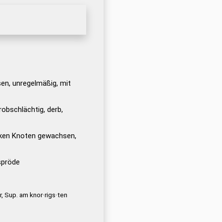
n, unregelmäßig, mit
obschlächtig, derb,
ken Knoten gewachsen,
spröde
r, Sup. am knor·rigs·ten