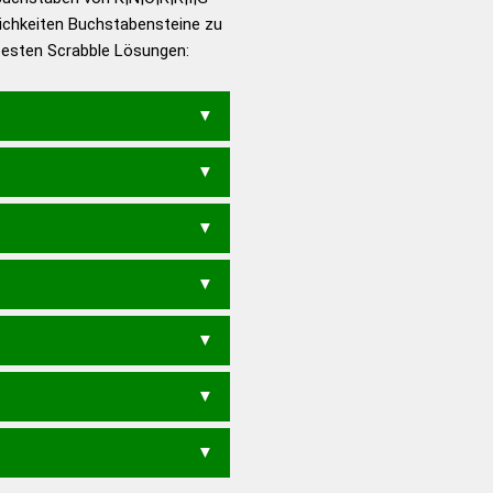
ichkeiten Buchstabensteine zu
en – Die deutsche Grammatik
 besten Scrabble Lösungen:
en – Deutsches
ORN
RINK
INGO
R
RING