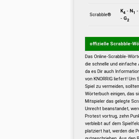
K
-
N
4
1
Scrabble®
-
G
2
offizielle Scrabble-W
Das Online-Scrabble-Wörte
Wortwurzel liefert mit 
die schnelle und einfache
Wortanalyse-Algorithmu
da es Dir auch Informati
Wortbedeutung, Worttr
von KNORRIG liefert! Um S
Gültigkeit eines Wortes 
Spiel zu vermeiden, sollten
bestimmen!
zugelassene
Wörterbuch einigen, das s
Wörterbücher sind:
Mitspieler das gelegte Sc
Unrecht beanstandet, werd
Dud
Protest vortrug, zehn Pu
Bä
verbleibt auf dem Spielfel
Dud
platziert hat, werden die 
De
gutgeschrieben. Aus den 