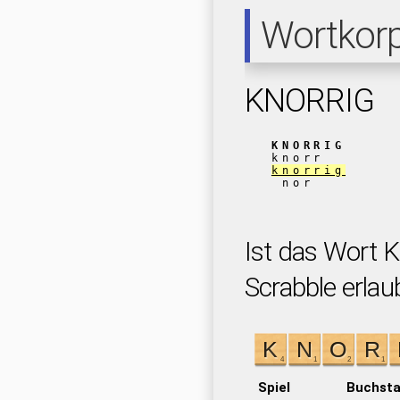
Wortkor
KNORRIG
KNORRIG
knorr
knorrig
nor
Ist das Wort 
Scrabble erlau
Spiel
Buchst