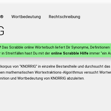
e®
Wortbedeutung
Rechtschreibung
G
?
Das Scrabble online Wörterbuch liefert Dir Synonyme, Definition
r in Streitfällen hast Du mit der
online Scrabble Hilfe
immer "ein A
tkorpus von "KNORRIG" in einzelne Bestandteile und durchsucht da
nen mathematischen Wortextraktions-Algorithmus versucht Wortwu
inition und Wortbedeutung von KNORRIG abzuleiten.