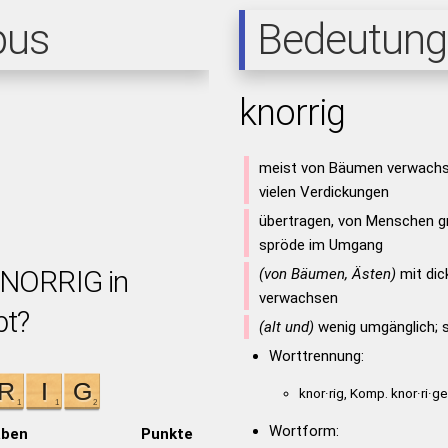
pus
Bedeutung
knorrig
meist von Bäumen verwachse
vielen Verdickungen
übertragen, von Menschen gr
spröde im Umgang
KNORRIG in
(von Bäumen, Ästen)
mit dic
verwachsen
bt?
(alt und)
wenig umgänglich; 
Worttrennung:
knor·rig, Komp. knor·ri·ge
Wortform:
aben
Punkte