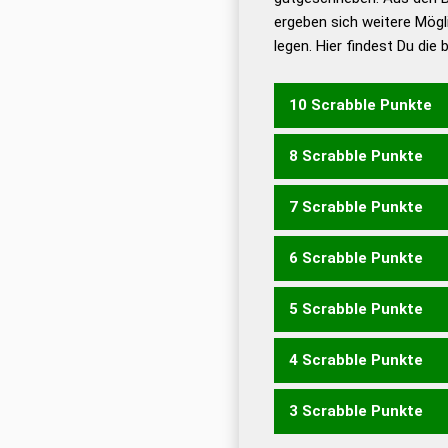
ergeben sich weitere Mögl
Dud
legen. Hier findest Du die
Dud
Universalwörterbuch
10 Scrabble Punkte
8 Scrabble Punkte
GINKO
7 Scrabble Punkte
KOG
IKON
KING
KINO
K
6 Scrabble Punkte
KOI
KOR
NOK
KIRN
KIRR
5 Scrabble Punkte
KIN
KIR
KNI
GIRO
IGOR
4 Scrabble Punkte
GOI
GON
GOR
GIRR
NOI
3 Scrabble Punkte
GIN
ION
RIO
ROI