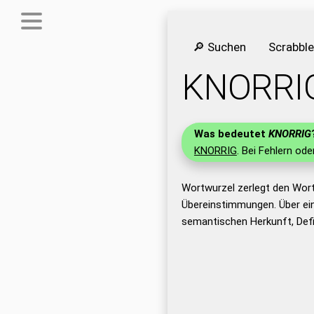
🔎 Suchen
Scrabbl
KNORRI
Was bedeutet
KNORRIG
KNORRIG
. Bei Fehlern ode
Wortwurzel zerlegt den Wor
Übereinstimmungen. Über ei
semantischen Herkunft, Def