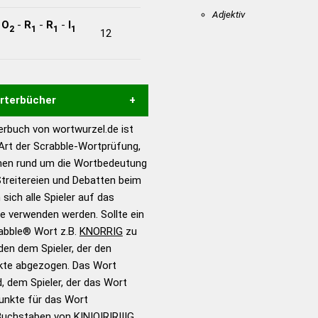
Adjektiv
-
O
-
R
-
R
-
I
2
1
1
1
12
örterbücher
rbuch von wortwurzel.de ist
Hilfe eines semantischen
 Art der Scrabble-Wortprüfung,
s gute Anhaltspunkte zu
onen rund um die Wortbedeutung
ennung und Wortform, um die
treitereien und Debatten beim
für das Scrabble-Spiel zu
 sich alle Spieler auf das
 Turnier Scrabble-
ie verwenden werden. Sollte ein
rabble® Wort z.B.
KNORRIG
zu
en dem Spieler, der den
en – Standardwerk in 12
nkte abgezogen. Das Wort
nden
d, dem Spieler, der das Wort
en – Richtiges und gutes
Punkte für das Wort
utsch
Buchstaben von K|N|O|R|R|I|G