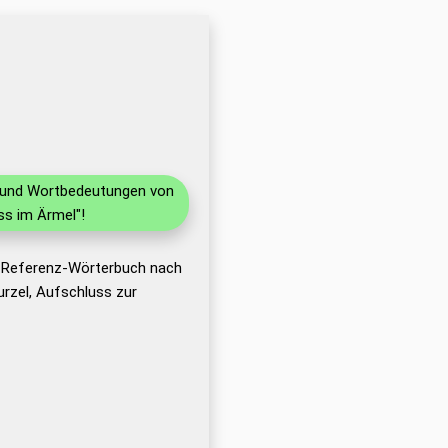
en und Wortbedeutungen von
ss im Ärmel"!
s Referenz-Wörterbuch nach
rzel, Aufschluss zur