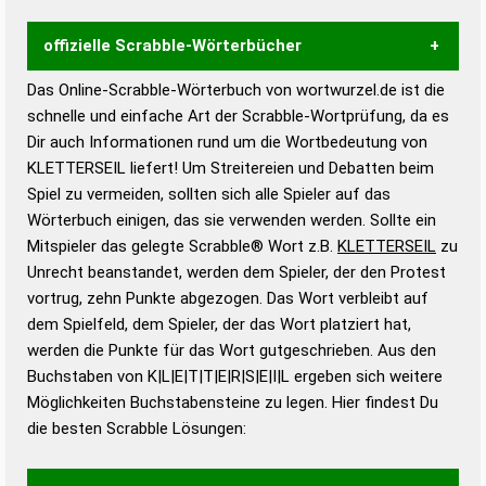
offizielle Scrabble-Wörterbücher
Das Online-Scrabble-Wörterbuch von wortwurzel.de ist die
Wortwurzel liefert mit Hilfe eines semantischen
schnelle und einfache Art der Scrabble-Wortprüfung, da es
Wortanalyse-Algorithmus gute Anhaltspunkte zu
Dir auch Informationen rund um die Wortbedeutung von
Wortbedeutung, Worttrennung und Wortform, um die
KLETTERSEIL liefert! Um Streitereien und Debatten beim
Gültigkeit eines Wortes für das Scrabble-Spiel zu
Spiel zu vermeiden, sollten sich alle Spieler auf das
bestimmen!
zugelassene Turnier Scrabble-
Wörterbuch einigen, das sie verwenden werden. Sollte ein
Wörterbücher sind:
Mitspieler das gelegte Scrabble® Wort z.B.
KLETTERSEIL
zu
Unrecht beanstandet, werden dem Spieler, der den Protest
Duden – Standardwerk in 12 Bänden
vortrug, zehn Punkte abgezogen. Das Wort verbleibt auf
Duden – Richtiges und gutes
dem Spielfeld, dem Spieler, der das Wort platziert hat,
Deutsch
werden die Punkte für das Wort gutgeschrieben. Aus den
Buchstaben von K|L|E|T|T|E|R|S|E|I|L ergeben sich weitere
Duden – Die deutsche Grammatik
Möglichkeiten Buchstabensteine zu legen. Hier findest Du
Duden – Deutsches
die besten Scrabble Lösungen:
Universalwörterbuch