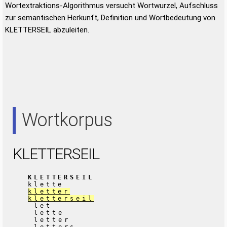
Wortextraktions-Algorithmus versucht Wortwurzel, Aufschluss
zur semantischen Herkunft, Definition und Wortbedeutung von
KLETTERSEIL abzuleiten.
Wortkorpus
KLETTERSEIL
KLETTERSEIL
klette
kletter
kletterseil
let
lette
letter