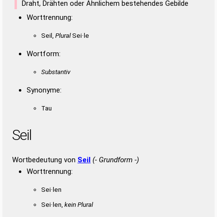
Draht, Drähten oder Ähnlichem bestehendes Gebilde
Worttrennung:
Seil,
Plural
Sei·le
Wortform:
Substantiv
Synonyme:
Tau
Seil
Wortbedeutung von
Seil
(- Grundform -)
Worttrennung:
Sei·len
Sei·len,
kein Plural