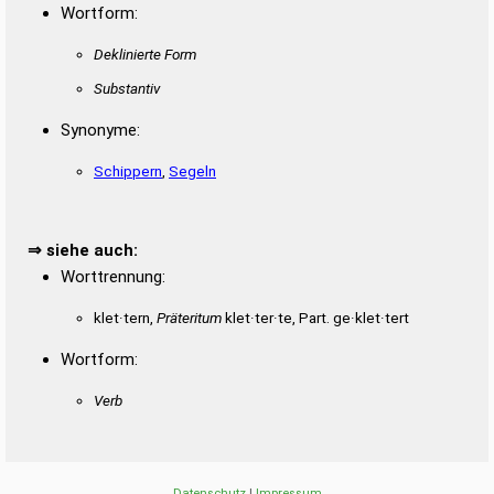
Wortform:
Deklinierte Form
Substantiv
Synonyme:
Schippern
,
Segeln
⇒ siehe auch:
Worttrennung:
klet·tern,
Präteritum
klet·ter·te, Part. ge·klet·tert
Wortform:
Verb
Datenschutz
|
Impressum