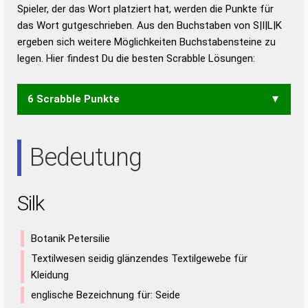
Duden – Richtiges und gutes
Spieler, der das Wort platziert hat, werden die Punkte für
Deutsch
das Wort gutgeschrieben. Aus den Buchstaben von S|I|L|K
ergeben sich weitere Möglichkeiten Buchstabensteine zu
Duden – Die deutsche Grammatik
legen. Hier findest Du die besten Scrabble Lösungen:
Duden – Deutsches
Universalwörterbuch
6 Scrabble Punkte
SKI
Bedeutung
Silk
Botanik Petersilie
Textilwesen seidig glänzendes Textilgewebe für
Kleidung
englische Bezeichnung für: Seide