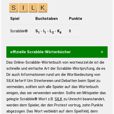
Spiel
Buchstaben
Punkte
Scrabble®
S
-
I
-
L
-
K
8
1
1
2
4
offizielle Scrabble-Wörterbücher
Das Online-Scrabble-Wörterbuch von wortwurzel.de ist die
Wortwurzel liefert mit Hilfe eines semantischen
schnelle und einfache Art der Scrabble-Wortprüfung, da es
Wortanalyse-Algorithmus gute Anhaltspunkte zu
Dir auch Informationen rund um die Wortbedeutung von
Wortbedeutung, Worttrennung und Wortform, um die
SILK liefert! Um Streitereien und Debatten beim Spiel zu
Gültigkeit eines Wortes für das Scrabble-Spiel zu
vermeiden, sollten sich alle Spieler auf das Wörterbuch
bestimmen!
zugelassene Turnier Scrabble-
einigen, das sie verwenden werden. Sollte ein Mitspieler das
Wörterbücher sind:
gelegte Scrabble® Wort z.B.
SILK
zu Unrecht beanstandet,
werden dem Spieler, der den Protest vortrug, zehn Punkte
Duden – Standardwerk in 12 Bänden
abgezogen. Das Wort verbleibt auf dem Spielfeld, dem