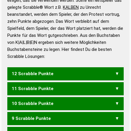
einigen, das sie verwenden werden. Sollte ein Mitspieler das
Wörterbücher sind:
gelegte Scrabble® Wort z.B.
KALBEN
zu Unrecht
beanstandet, werden dem Spieler, der den Protest vortrug,
Duden – Standardwerk in 12 Bänden
zehn Punkte abgezogen. Das Wort verbleibt auf dem
Duden – Richtiges und gutes
Spielfeld, dem Spieler, der das Wort platziert hat, werden die
Deutsch
Punkte für das Wort gutgeschrieben. Aus den Buchstaben
von K|A|L|B|E|N ergeben sich weitere Möglichkeiten
Duden – Die deutsche Grammatik
Buchstabensteine zu legen. Hier findest Du die besten
Duden – Deutsches
Scrabble Lösungen:
Universalwörterbuch
12 Scrabble Punkte
11 Scrabble Punkte
BALKEN
BLAKEN
BLANKE
KABELN
10 Scrabble Punkte
BLAKE
BLANK
KABEL
KABLE
9 Scrabble Punkte
BLAK
KLEB
BAKEN
KNABE