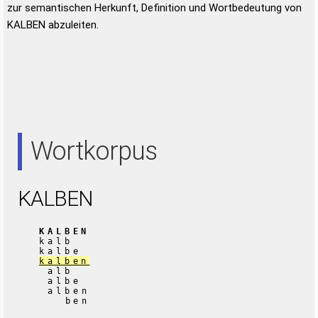
zur semantischen Herkunft, Definition und Wortbedeutung von
KALBEN abzuleiten.
Wortkorpus
KALBEN
KALBEN
kalb
kalbe
kalben
alb
albe
alben
ben