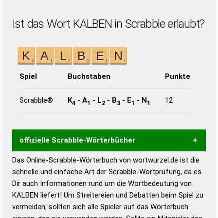
Ist das Wort KALBEN in Scrabble erlaubt?
Spiel
Buchstaben
Punkte
Scrabble®
K
-
A
-
L
-
B
-
E
-
N
12
4
1
2
3
1
1
offizielle Scrabble-Wörterbücher
Das Online-Scrabble-Wörterbuch von wortwurzel.de ist die
Wortwurzel liefert mit Hilfe eines semantischen
schnelle und einfache Art der Scrabble-Wortprüfung, da es
Wortanalyse-Algorithmus gute Anhaltspunkte zu
Dir auch Informationen rund um die Wortbedeutung von
Wortbedeutung, Worttrennung und Wortform, um die
KALBEN liefert! Um Streitereien und Debatten beim Spiel zu
Gültigkeit eines Wortes für das Scrabble-Spiel zu
vermeiden, sollten sich alle Spieler auf das Wörterbuch
bestimmen!
zugelassene Turnier Scrabble-