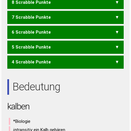
8 Scrabble Punkte
BAKE
BANK
ALKEN
KLANE
LAKEN
7 Scrabble Punkte
BAK
BKA
ALKE
KLAN
LAKE
LENK
LABEN
NABEL
NABLE
6 Scrabble Punkte
ALK
LEK
AKNE
ANKE
LABE
5 Scrabble Punkte
BEL
KEA
KEN
LAB
LEB
BANE
NABE
4 Scrabble Punkte
BAN
ELAN
ALE
Bedeutung
kalben
*Biologie
intransitiv
ein Kalb gebären