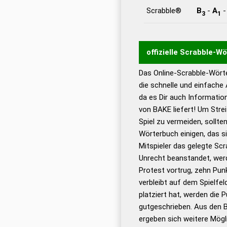
Scrabble®
B
-
A
3
1
offizielle Scrabble-W
Das Online-Scrabble-Wörte
Wortwurzel liefert mit 
die schnelle und einfache
Wortanalyse-Algorithmu
da es Dir auch Informati
Wortbedeutung, Worttr
von BAKE liefert! Um Stre
Gültigkeit eines Wortes 
Spiel zu vermeiden, sollten
bestimmen!
zugelassene
Wörterbuch einigen, das s
Wörterbücher sind:
Mitspieler das gelegte Sc
Unrecht beanstandet, werd
Dud
Protest vortrug, zehn Pu
Bä
verbleibt auf dem Spielfel
Dud
platziert hat, werden die 
De
gutgeschrieben. Aus den 
ergeben sich weitere Mögl
Dud