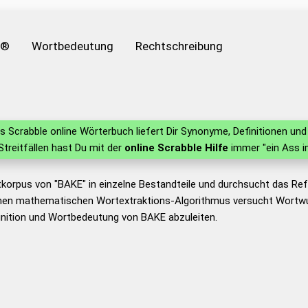
e®
Wortbedeutung
Rechtschreibung
 Scrabble online Wörterbuch liefert Dir Synonyme, Definitionen u
 Streitfällen hast Du mit der
online Scrabble Hilfe
immer "ein Ass i
tkorpus von "BAKE" in einzelne Bestandteile und durchsucht das R
nen mathematischen Wortextraktions-Algorithmus versucht Wortwu
inition und Wortbedeutung von BAKE abzuleiten.