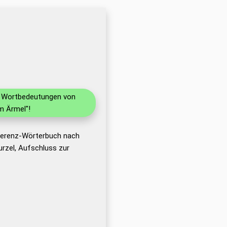
nd Wortbedeutungen von
m Ärmel"!
eferenz-Wörterbuch nach
rzel, Aufschluss zur