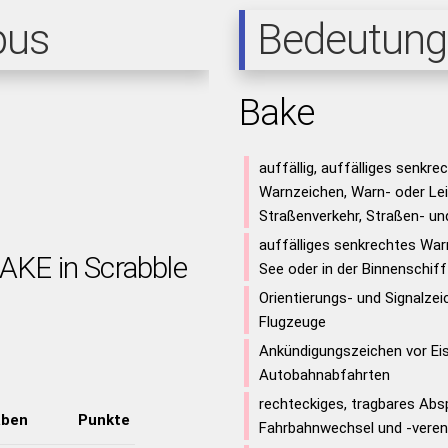
pus
Bedeutung
Bake
auffällig, auffälliges senkre
Warnzeichen, Warn- oder Lei
Straßenverkehr, Straßen- un
auffälliges senkrechtes War
BAKE in Scrabble
See oder in der Binnenschiff
Orientierungs- und Signalzei
Flugzeuge
Ankündigungszeichen vor E
Autobahnabfahrten
rechteckiges, tragbares Absp
aben
Punkte
Fahrbahnwechsel und -vere