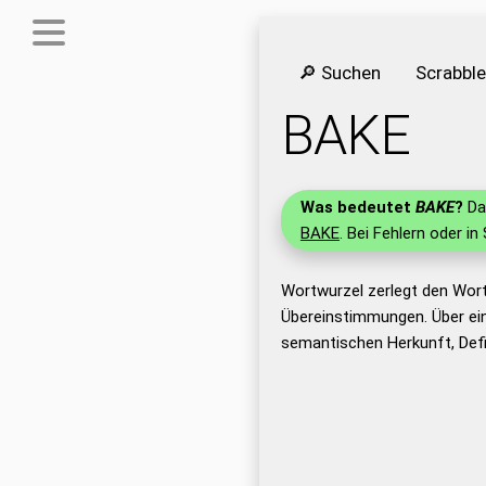
🔎 Suchen
Scrabbl
BAKE
Was bedeutet
BAKE
?
Das
BAKE
. Bei Fehlern oder in
Wortwurzel zerlegt den Wor
Übereinstimmungen. Über ei
semantischen Herkunft, Def