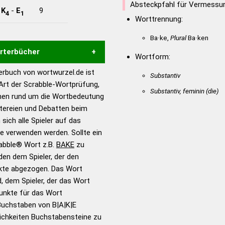
Absteckpfahl für Vermessu
-
K
-
E
9
4
1
Worttrennung:
Ba·ke,
Plural
Ba·ken
örterbücher
Wortform:
rbuch von wortwurzel.de ist
Substantiv
Hilfe eines semantischen
 Art der Scrabble-Wortprüfung,
s gute Anhaltspunkte zu
Substantiv, feminin
(die)
onen rund um die Wortbedeutung
ennung und Wortform, um die
itereien und Debatten beim
für das Scrabble-Spiel zu
 sich alle Spieler auf das
 Turnier Scrabble-
ie verwenden werden. Sollte ein
rabble® Wort z.B.
BAKE
zu
en dem Spieler, der den
en – Standardwerk in 12
nkte abgezogen. Das Wort
nden
d, dem Spieler, der das Wort
en – Richtiges und gutes
Punkte für das Wort
utsch
Buchstaben von B|A|K|E
ichkeiten Buchstabensteine zu
en – Die deutsche Grammatik