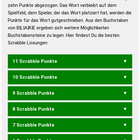
zehn Punkte abgezogen. Das Wort verbleibt auf dem
Duden – Richtiges und gutes
Spielfeld, dem Spieler, der das Wort platziert hat, werden die
Deutsch
Punkte für das Wort gutgeschrieben. Aus den Buchstaben
von B|L|A|K|E ergeben sich weitere Möglichkeiten
Duden – Die deutsche Grammatik
Buchstabensteine zu legen. Hier findest Du die besten
Duden – Deutsches
Scrabble Lösungen:
Universalwörterbuch
11 Scrabble Punkte
10 Scrabble Punkte
KABEL
KABLE
KALBE
9 Scrabble Punkte
KALB
KLEB
8 Scrabble Punkte
BAKE
7 Scrabble Punkte
BAK
BKA
ALKE