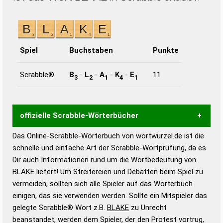
Spiel
Buchstaben
Punkte
Scrabble®
B
-
L
-
A
-
K
-
E
11
3
2
1
4
1
offizielle Scrabble-Wörterbücher
Das Online-Scrabble-Wörterbuch von wortwurzel.de ist die
Wortwurzel liefert mit Hilfe eines semantischen
schnelle und einfache Art der Scrabble-Wortprüfung, da es
Wortanalyse-Algorithmus gute Anhaltspunkte zu
Dir auch Informationen rund um die Wortbedeutung von
Wortbedeutung, Worttrennung und Wortform, um die
BLAKE liefert! Um Streitereien und Debatten beim Spiel zu
Gültigkeit eines Wortes für das Scrabble-Spiel zu
vermeiden, sollten sich alle Spieler auf das Wörterbuch
bestimmen!
zugelassene Turnier Scrabble-
einigen, das sie verwenden werden. Sollte ein Mitspieler das
Wörterbücher sind:
gelegte Scrabble® Wort z.B.
BLAKE
zu Unrecht
beanstandet, werden dem Spieler, der den Protest vortrug,
Duden – Standardwerk in 12 Bänden