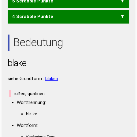
6 Scrabble Punkte
ALK
LEK
ALBE
LABE
4 Scrabble Punkte
ALB
BEL
KEA
LAB
LEB
ALE
Bedeutung
blake
siehe Grundform :
blaken
rußen, qualmen
Worttrennung:
bla·ke
Wortform:
Konjugierte Form