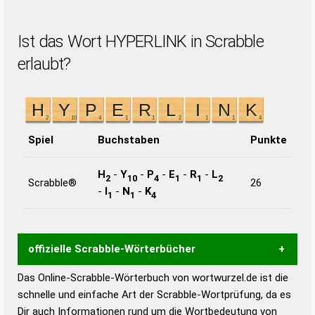
Ist das Wort HYPERLINK in Scrabble
erlaubt?
Spiel
Buchstaben
Punkte
H
-
Y
-
P
-
E
-
R
-
L
2
10
4
1
1
2
Scrabble®
26
-
I
-
N
-
K
1
1
4
offizielle Scrabble-Wörterbücher
Das Online-Scrabble-Wörterbuch von wortwurzel.de ist die
Wortwurzel liefert mit Hilfe eines semantischen
schnelle und einfache Art der Scrabble-Wortprüfung, da es
Wortanalyse-Algorithmus gute Anhaltspunkte zu
Dir auch Informationen rund um die Wortbedeutung von