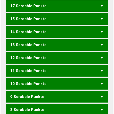
17 Scrabble Punkte
HYPEN
LYRIK
REPLY
15 Scrabble Punkte
KYRIE
14 Scrabble Punkte
HYLE
HENRY
LYREN
13 Scrabble Punkte
PILKERN
PLINKER
PLINKRE
12 Scrabble Punkte
HEY
PILKEN
PILKER
PINKEL
PINKLE
REPLIK
11 Scrabble Punkte
RYE
YEN
YIN
PILKE
PINKER
10 Scrabble Punkte
PILK
KNEIP
KNIEP
PIKEN
PINKE
HINKEL
9 Scrabble Punkte
EPIK
PIEK
PIKE
PINK
KREHL
LINKER
8 Scrabble Punkte
PIK
HELP
KEHL
HINKE
KILNE
KLEIN
KLIER
LIKEN
LINKE