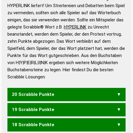
Wortbedeutung, Worttrennung und Wortform, um die
HYPERLINK liefert! Um Streitereien und Debatten beim Spiel
Gültigkeit eines Wortes für das Scrabble-Spiel zu
zu vermeiden, sollten sich alle Spieler auf das Wörterbuch
bestimmen!
zugelassene Turnier Scrabble-
einigen, das sie verwenden werden. Sollte ein Mitspieler das
Wörterbücher sind:
gelegte Scrabble® Wort z.B.
HYPERLINK
zu Unrecht
beanstandet, werden dem Spieler, der den Protest vortrug,
Duden – Standardwerk in 12 Bänden
zehn Punkte abgezogen. Das Wort verbleibt auf dem
Duden – Richtiges und gutes
Spielfeld, dem Spieler, der das Wort platziert hat, werden die
Deutsch
Punkte für das Wort gutgeschrieben. Aus den Buchstaben
von H|Y|P|E|R|L|I|N|K ergeben sich weitere Möglichkeiten
Duden – Die deutsche Grammatik
Buchstabensteine zu legen. Hier findest Du die besten
Duden – Deutsches
Scrabble Lösungen:
Universalwörterbuch
20 Scrabble Punkte
19 Scrabble Punkte
PHENYL
PHYLEN
LYKIERN
LYRIKEN
18 Scrabble Punkte
PHYLE
LYKIER