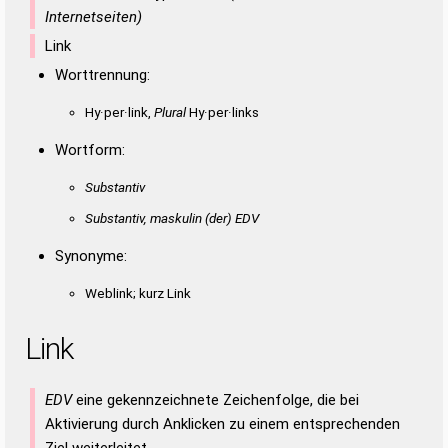
Internetseiten)
Link
Worttrennung:
Hy·per·link,
Plural
Hy·per·links
Wortform:
Substantiv
Substantiv, maskulin
(der)
EDV
Synonyme:
Weblink; kurz Link
Link
EDV
eine gekennzeichnete Zeichenfolge, die bei
Aktivierung durch Anklicken zu einem entsprechenden
Ziel weiterleitet