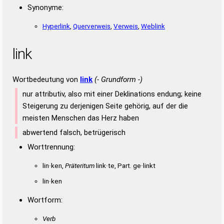
Synonyme:
Hyperlink
,
Querverweis
,
Verweis
,
Weblink
link
Wortbedeutung von
link
(- Grundform -)
nur attributiv, also mit einer Deklinations endung; keine
Steigerung zu derjenigen Seite gehörig, auf der die
meisten Menschen das Herz haben
abwertend falsch, betrügerisch
Worttrennung:
lin·ken,
Präteritum
link·te, Part. ge·linkt
lin·ken
Wortform:
Verb