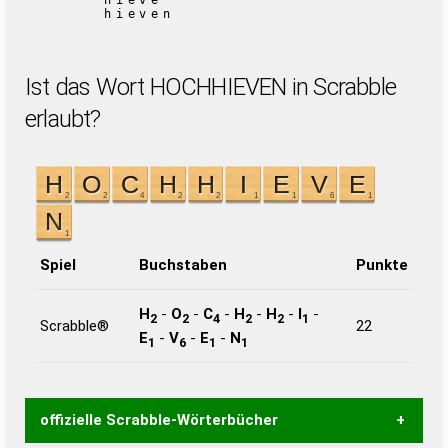
hieve
hieven
Ist das Wort HOCHHIEVEN in Scrabble
erlaubt?
Spiel
Buchstaben
Punkte
H
-
O
-
C
-
H
-
H
-
I
-
2
2
4
2
2
1
Scrabble®
22
E
-
V
-
E
-
N
1
6
1
1
offizielle Scrabble-Wörterbücher