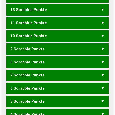
13 Scrabble Punkte
VIECH
11 Scrabble Punkte
VOCE
VOCI
10 Scrabble Punkte
ECHOEN
9 Scrabble Punkte
VIEH
CHINO
ECHOE
EICHEN
8 Scrabble Punkte
HIV
VON
COHN
ECHO
NOCH
VENE
EICHE
7 Scrabble Punkte
EHEC
EICH
ICON
INCH
HOHEN
HOHNE
6 Scrabble Punkte
CHI
ICH
IOC
HOHE
HOHN
HEINO
5 Scrabble Punkte
ICE
HONE
OHNE
HEINE
4 Scrabble Punkte