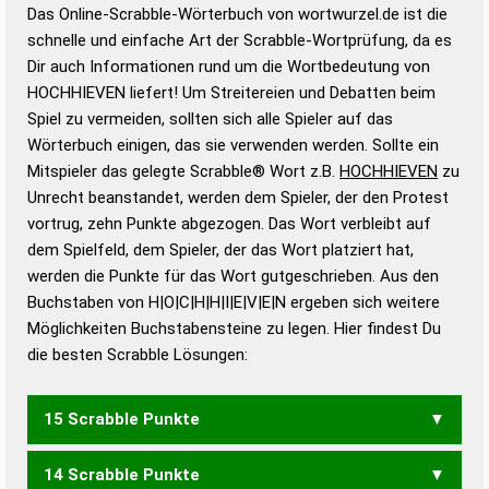
Das Online-Scrabble-Wörterbuch von wortwurzel.de ist die
Wortwurzel liefert mit Hilfe eines semantischen
schnelle und einfache Art der Scrabble-Wortprüfung, da es
Wortanalyse-Algorithmus gute Anhaltspunkte zu
Dir auch Informationen rund um die Wortbedeutung von
Wortbedeutung, Worttrennung und Wortform, um die
HOCHHIEVEN liefert! Um Streitereien und Debatten beim
Gültigkeit eines Wortes für das Scrabble-Spiel zu
Spiel zu vermeiden, sollten sich alle Spieler auf das
bestimmen!
zugelassene Turnier Scrabble-
Wörterbuch einigen, das sie verwenden werden. Sollte ein
Wörterbücher sind:
Mitspieler das gelegte Scrabble® Wort z.B.
HOCHHIEVEN
zu
Unrecht beanstandet, werden dem Spieler, der den Protest
Duden – Standardwerk in 12 Bänden
vortrug, zehn Punkte abgezogen. Das Wort verbleibt auf
Duden – Richtiges und gutes
dem Spielfeld, dem Spieler, der das Wort platziert hat,
Deutsch
werden die Punkte für das Wort gutgeschrieben. Aus den
Buchstaben von H|O|C|H|H|I|E|V|E|N ergeben sich weitere
Duden – Die deutsche Grammatik
Möglichkeiten Buchstabensteine zu legen. Hier findest Du
Duden – Deutsches
die besten Scrabble Lösungen:
Universalwörterbuch
15 Scrabble Punkte
14 Scrabble Punkte
VIECHE