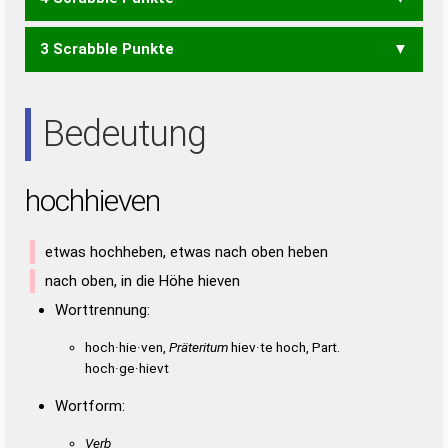
HOI
HON
EHEN
OIEN
3 Scrabble Punkte
EHE
HEI
HIN
IHN
ION
OIE
EINE
EIN
NEE
NIE
Bedeutung
hochhieven
etwas hochheben, etwas nach oben heben
nach oben, in die Höhe hieven
Worttrennung:
hoch·hie·ven,
Präteritum
hiev·te hoch, Part.
hoch·ge·hievt
Wortform:
Verb