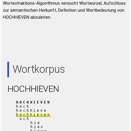
Wortextraktions-Algorithmus versucht Wortwurzel, Aufschluss
zur semantischen Herkunft, Definition und Wortbedeutung von
HOCHHIEVEN abzuleiten.
Wortkorpus
HOCHHIEVEN
HOCHHIEVEN
hoch
hochhieve
hochhieven
och
hie
hiev