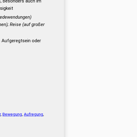
s, besonders auch im
igkeit
 Redewendungen)
en); Reise (auf großer
n Aufgeregtsein oder
r
,
Bewegung
,
Aufregung
,