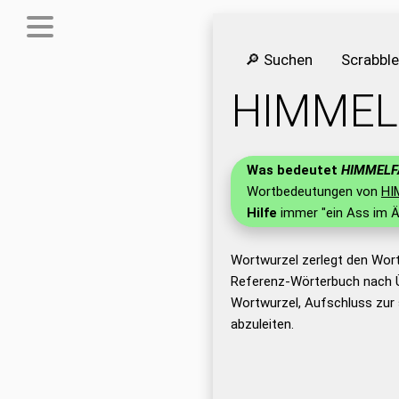
🔎 Suchen
Scrabbl
HIMME
Was bedeutet
HIMMEL
Wortbedeutungen von
HI
Hilfe
immer "ein Ass im Ä
Wortwurzel zerlegt den Wo
Referenz-Wörterbuch nach 
Wortwurzel, Aufschluss zu
abzuleiten.