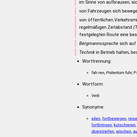
im Sinne von aufbrausen, si
STEM
STROHHALME
von Fahrzeugen sich beweg
HNS
THORAKALEN
von öffentlichen Verkehrsmi
ERAS
DAHINFAHRET
regelmäßigen Zeitabstand
(
ATORS
KATALONIERS
festgelegten Route eine be
Bergmannssprache
sich auf
Technik
in Betrieb halten, be
Worttrennung:
fah·ren,
Präteritum
fuhr, P
Wortform:
Verb
Synonyme:
eilen
,
fortbewegen
,
reis
fortbringen
,
kutschieren
überstreifen
,
wischen
,
a