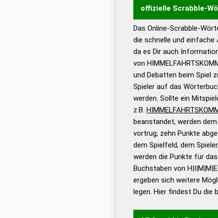
offizielle Scrabble-W
Das Online-Scrabble-Wörte
Wortwurzel liefert mit 
die schnelle und einfache
Wortanalyse-Algorithmu
da es Dir auch Informati
Wortbedeutung, Worttr
von HIMMELFAHRTSKOMMAN
Gültigkeit eines Wortes 
und Debatten beim Spiel zu
bestimmen!
zugelassene
Spieler auf das Wörterbuc
Wörterbücher sind:
werden. Sollte ein Mitspi
z.B.
HIMMELFAHRTSKOM
Dud
beanstandet, werden dem S
Bä
vortrug, zehn Punkte abge
Dud
dem Spielfeld, dem Spieler,
De
werden die Punkte für da
Buchstaben von H|I|M|M|E
Dud
ergeben sich weitere Mögl
Dud
legen. Hier findest Du die
Universalwörterbuch