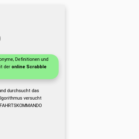
O
nonyme, Definitionen und
it der
online Scrabble
und durchsucht das
lgorithmus versucht
MMELFAHRTSKOMMANDO