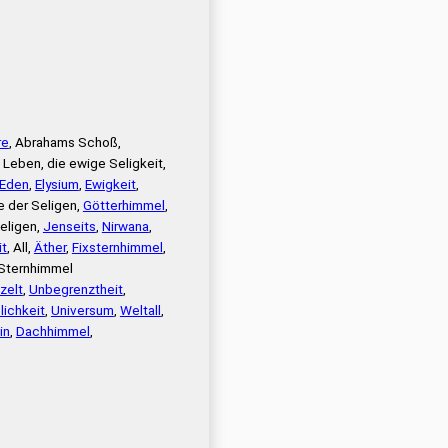
re
, Abrahams Schoß,
Leben, die ewige Seligkeit,
Eden
,
Elysium
,
Ewigkeit
,
de der Seligen,
Götterhimmel
,
Seligen,
Jenseits
,
Nirwana
,
it
, All,
Äther
,
Fixsternhimmel
,
 Sternhimmel
zelt
,
Unbegrenztheit
,
ichkeit
,
Universum
,
Weltall
,
in
,
Dachhimmel
,