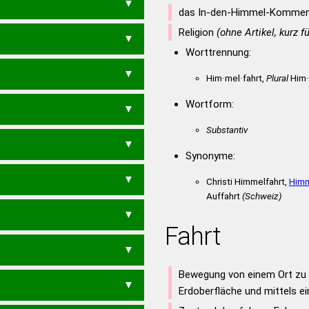
das In-den-Himmel-Komme
Religion
(ohne Artikel, kurz fü
Worttrennung:
Him·mel·fahrt,
Plural
Him·
Wortform:
Substantiv
FROMMES
Synonyme:
OMMEND
FORTKOMMENS
Christi Himmelfahrt,
Himm
Auffahrt
(Schweiz)
MMEN
FILMKAMERAS
Fahrt
FORMATS
KOMMENTARLOS
MEM
FILMKAMERA
RKTS
HEIMKOMMST
Bewegung von einem Ort zu 
LKONTO
STAMMFORMEN
KT
HEIMKOMMT
Erdoberfläche und mittels e
RAMATIK
STAHLKAMMERN
MSTE
KRAFTLOSEM