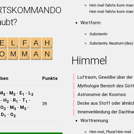
Him·mel·fahrts·kom·man
RTSKOMMANDO
Him·mel·fahrts·kom·man
aubt?
Wortform:
Substantiv
Substantiv, Neutrum
(das)
Himmel
Luftraum, Gewölbe über der
aben
Punkte
Mythologie
Bereich des Gött
M
-
M
-
E
-
L
Astronomie
der Kosmos
3
3
1
2
-
H
-
R
-
T
-
2
1
1
Decke aus Stoff oder ähnlic
39
-
O
-
M
-
M
-
2
3
3
Innenverkleidung der Dachha
-
D
-
O
1
2
Worttrennung:
Him·mel,
Plural
Him·mel