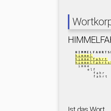
Wortkor
HIMMELF
HIMMELFAHRTS
himmel
himmelfahrt
himmelfahrts
imme
elf
fahr
fahrt
Ist das Wort