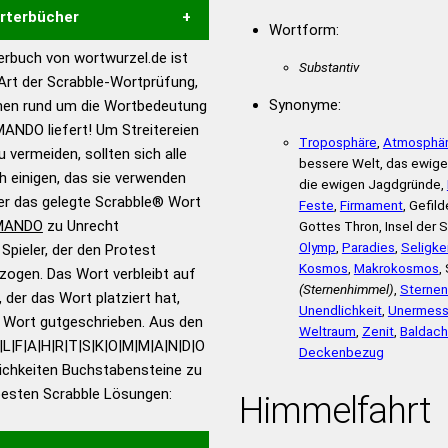
örterbücher
Wortform:
rbuch von wortwurzel.de ist
Substantiv
Hilfe eines semantischen
 Art der Scrabble-Wortprüfung,
s gute Anhaltspunkte zu
Synonyme:
onen rund um die Wortbedeutung
ennung und Wortform, um die
DO liefert! Um Streitereien
Troposphäre
,
Atmosphä
für das Scrabble-Spiel zu
 vermeiden, sollten sich alle
bessere Welt, das ewige 
 Turnier Scrabble-
h einigen, das sie verwenden
die ewigen Jagdgründe,
eler das gelegte Scrabble® Wort
Feste
,
Firmament
, Gefil
MANDO
zu Unrecht
Gottes Thron, Insel der 
en – Standardwerk in 12
Olymp
,
Paradies
,
Seligke
pieler, der den Protest
nden
Kosmos
,
Makrokosmos
,
zogen. Das Wort verbleibt auf
en – Richtiges und gutes
(Sternenhimmel)
,
Sternen
 der das Wort platziert hat,
Unendlichkeit
,
Unermessl
utsch
s Wort gutgeschrieben. Aus den
Weltraum
,
Zenit
,
Baldach
|L|F|A|H|R|T|S|K|O|M|M|A|N|D|O
en – Die deutsche Grammatik
Deckenbezug
ichkeiten Buchstabensteine zu
en – Deutsches
 besten Scrabble Lösungen:
Himmelfahrt