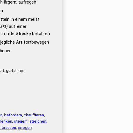
ch ärgern, aufregen
en
tteln in einem meist
Takt)
auf einer
stimmte Strecke befahren
 jegliche Art fortbewegen
dienen
art. ge·fah·ren
en
,
befördern
,
chauffieren
,
,
lenken
,
steuern
,
streichen
,
ufbrausen
,
erregen