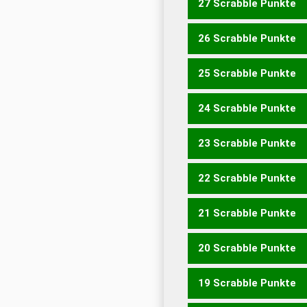
27 Scrabble Punkte
26 Scrabble Punkte
KOMMANDOSTIMME
25 Scrabble Punkte
LAMMFROMMSTEN
24 Scrabble Punkte
LAMMFROMMSTE
23 Scrabble Punkte
LAMMFROMMEN
LAMM
22 Scrabble Punkte
LAMMFROMME
FORTK
KONFORMSTEM
21 Scrabble Punkte
LAMMFROMM
FORTKO
FLOHMARKTES
KLEIN
20 Scrabble Punkte
FORTKOMME
KONFOR
FLOHMARKTE
FLOHMA
19 Scrabble Punkte
KLEINFORMAT
SAMME
FILMOTHEK
FLOHMAR
HILFSMOTOREN
MELOD
KONFORMIST
KONFOR