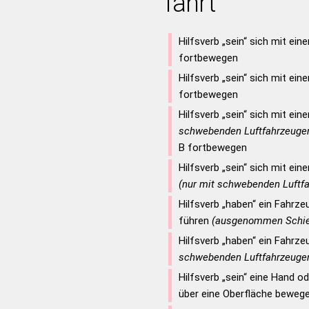
fahrt
DS
MONOFILER
MONOFILES
T
ALKOMATEN
AMTSHILFE
MET
RANKOMMST
FEINMAHLT
FIRMAMENT
N
STIELKAMM
AMTSHILFEN
Hilfsverb „sein“ sich mit ei
FORMALIEN
FORMALIST
KEL
FEINMAHLST
fortbewegen
ON
FRAKTALEN
FRAKTALES
RST
FORMALSTEN
EM
HARMONIKA
HEIMFAHRT
Hilfsverb „sein“ sich mit e
TEND
HOFHALTENS
M
KALFATERN
KALIFATEN
fortbewegen
RND
KAMELDORNS
N
KINDHAFTE
KOLMATIER
Hilfsverb „sein“ sich mit ei
TES
KRISENHAFT
MST
MARKANTEM
schwebenden Luftfahrzeuge
NERS
NAHRHAFTEM
R
MONDLOSEM
MOOSFARNE
B fortbewegen
AFTE
TRINKHALME
AS
ROMANHAFT
ROSENKOHL
Hilfsverb „sein“ sich mit ein
LSTEM
DAHINTERKAM
EM
SOFTDRINK
STROHFEIM
(nur mit schwebenden Luftf
ATION
KONDOLIERST
M
ANHIMMELST
Hilfsverb „haben“ ein Fahrze
HALMEN
TARIFLOHNES
KAMST
DALMATIKEN
führen
(ausgenommen Schie
ERS
FREINAHMST
HMST
HERANKAMST
Hilfsverb „haben“ ein Fahrze
ALES
KAMERALIST
schwebenden Luftfahrzeuge
INS
KOLORISTEN
Hilfsverb „sein“ eine Hand 
TEN
KRAMLADENS
über eine Oberfläche beweg
AMAS
MITFAHREND