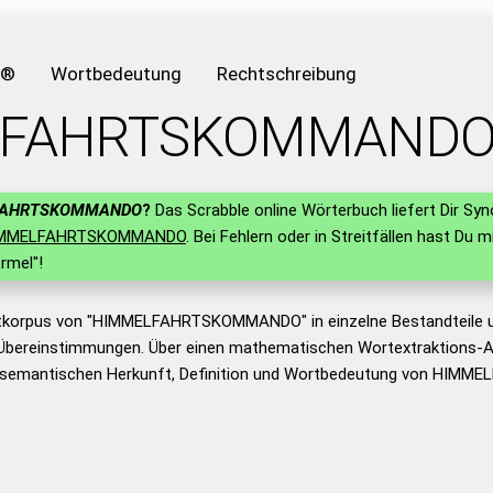
e®
Wortbedeutung
Rechtschreibung
LFAHRTSKOMMAND
FAHRTSKOMMANDO
?
Das Scrabble online Wörterbuch liefert Dir Sy
MMELFAHRTSKOMMANDO
. Bei Fehlern oder in Streitfällen hast Du m
rmel"!
rtkorpus von "HIMMELFAHRTSKOMMANDO" in einzelne Bestandteile 
Übereinstimmungen. Über einen mathematischen Wortextraktions-A
r semantischen Herkunft, Definition und Wortbedeutung von HI