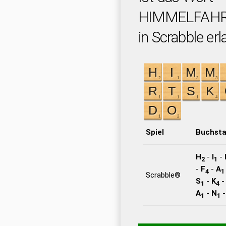
HIMMELFAH
in Scrabble erl
Spiel
Buchst
H
-
I
-
2
1
-
F
-
A
4
1
Scrabble®
S
-
K
1
4
A
-
N
1
1