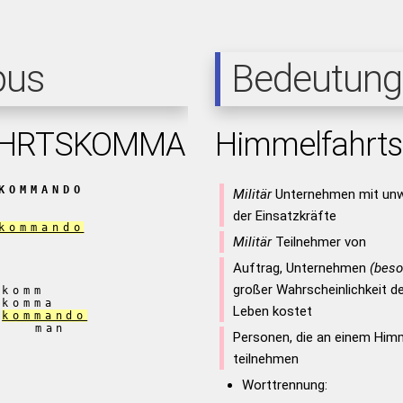
pus
Bedeutung
AHRTSKOMMANDO
Himmelfahr
KOMMANDO
Militär
Unternehmen mit unwa
der Einsatzkräfte
kommando
Militär
Teilnehmer von
Auftrag, Unternehmen
(beso
großer Wahrscheinlichkeit 
komm
komma
Leben kostet
kommando
man
Personen, die an einem Hi
teilnehmen
Worttrennung: