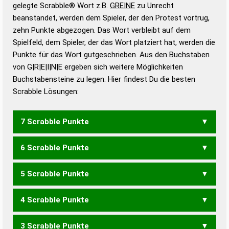
Wörterbücher sind:
gelegte Scrabble® Wort z.B.
GREINE
zu Unrecht
beanstandet, werden dem Spieler, der den Protest vortrug,
Duden – Standardwerk in 12 Bänden
zehn Punkte abgezogen. Das Wort verbleibt auf dem
Duden – Richtiges und gutes
Spielfeld, dem Spieler, der das Wort platziert hat, werden die
Deutsch
Punkte für das Wort gutgeschrieben. Aus den Buchstaben
von G|R|E|I|N|E ergeben sich weitere Möglichkeiten
Duden – Die deutsche Grammatik
Buchstabensteine zu legen. Hier findest Du die besten
Duden – Deutsches
Scrabble Lösungen:
Universalwörterbuch
7 Scrabble Punkte
6 Scrabble Punkte
EIGNER
EREIGN
GEIERN
GENIER
GIEREN
GRIENE
NEGIER
REGIEN
REIGEN
RIEGEN
5 Scrabble Punkte
EIGEN
EIGNE
ENGER
GEIEN
GEIER
GENIE
GENRE
GEREN
GERNE
GIENE
GIERE
GREEN
GRIEN
NEGER
NEIGE
REGEN
4 Scrabble Punkte
REGIE
REGNE
RIEGE
RINGE
EIGN
ENGE
GEIE
GEIN
GENE
GERE
GERN
GIEN
GIER
INGE
NEIG
REGE
RING
EIERN
EINER
NIERE
3 Scrabble Punkte
ENG
ERG
GEI
GEN
GER
GIN
REG
EIER
EIRE
EREN
IREN