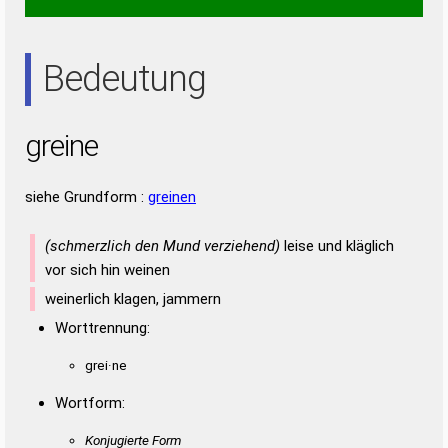
NEER
RENE
ERN
IRE
NEE
NIE
REE
REN
Bedeutung
greine
siehe Grundform :
greinen
(schmerzlich den Mund verziehend)
leise und kläglich
vor sich hin weinen
weinerlich klagen, jammern
Worttrennung:
grei·ne
Wortform:
Konjugierte Form