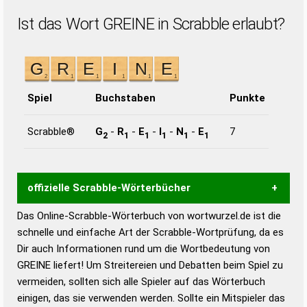
Ist das Wort GREINE in Scrabble erlaubt?
Spiel
Buchstaben
Punkte
Scrabble®
G
-
R
-
E
-
I
-
N
-
E
7
2
1
1
1
1
1
offizielle Scrabble-Wörterbücher
Das Online-Scrabble-Wörterbuch von wortwurzel.de ist die
Wortwurzel liefert mit Hilfe eines semantischen
schnelle und einfache Art der Scrabble-Wortprüfung, da es
Wortanalyse-Algorithmus gute Anhaltspunkte zu
Dir auch Informationen rund um die Wortbedeutung von
Wortbedeutung, Worttrennung und Wortform, um die
GREINE liefert! Um Streitereien und Debatten beim Spiel zu
Gültigkeit eines Wortes für das Scrabble-Spiel zu
vermeiden, sollten sich alle Spieler auf das Wörterbuch
bestimmen!
zugelassene Turnier Scrabble-
einigen, das sie verwenden werden. Sollte ein Mitspieler das