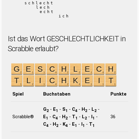
schlecht
lech
echt
ich
Ist das Wort GESCHLECHTLICHKEIT in
Scrabble erlaubt?
Spiel
Buchstaben
Punkte
G
-
E
-
S
-
C
-
H
-
L
-
2
1
1
4
2
2
Scrabble®
E
-
C
-
H
-
T
-
L
-
I
-
36
1
4
2
1
2
1
C
-
H
-
K
-
E
-
I
-
T
4
2
4
1
1
1