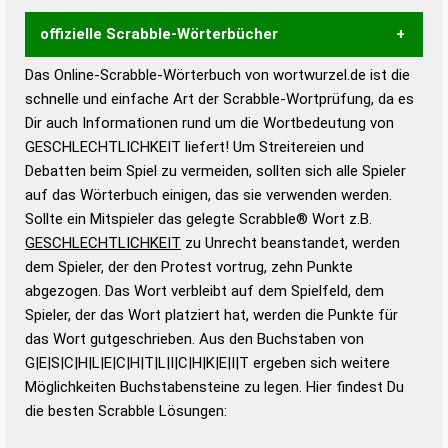
offizielle Scrabble-Wörterbücher
Das Online-Scrabble-Wörterbuch von wortwurzel.de ist die
Wortwurzel liefert mit Hilfe eines semantischen
schnelle und einfache Art der Scrabble-Wortprüfung, da es
Wortanalyse-Algorithmus gute Anhaltspunkte zu
Dir auch Informationen rund um die Wortbedeutung von
Wortbedeutung, Worttrennung und Wortform, um die
GESCHLECHTLICHKEIT liefert! Um Streitereien und
Gültigkeit eines Wortes für das Scrabble-Spiel zu
Debatten beim Spiel zu vermeiden, sollten sich alle Spieler
bestimmen!
zugelassene Turnier Scrabble-
auf das Wörterbuch einigen, das sie verwenden werden.
Wörterbücher sind:
Sollte ein Mitspieler das gelegte Scrabble® Wort z.B.
GESCHLECHTLICHKEIT
zu Unrecht beanstandet, werden
Duden – Standardwerk in 12 Bänden
dem Spieler, der den Protest vortrug, zehn Punkte
Duden – Richtiges und gutes
abgezogen. Das Wort verbleibt auf dem Spielfeld, dem
Deutsch
Spieler, der das Wort platziert hat, werden die Punkte für
das Wort gutgeschrieben. Aus den Buchstaben von
Duden – Die deutsche Grammatik
G|E|S|C|H|L|E|C|H|T|L|I|C|H|K|E|I|T ergeben sich weitere
Duden – Deutsches
Möglichkeiten Buchstabensteine zu legen. Hier findest Du
Universalwörterbuch
die besten Scrabble Lösungen: