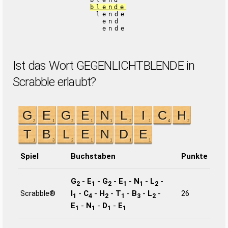
blend
blende
lende
end
ende
Ist das Wort GEGENLICHTBLENDE in
Scrabble erlaubt?
Spiel
Buchstaben
Punkte
G
-
E
-
G
-
E
-
N
-
L
-
2
1
2
1
1
2
Scrabble®
I
-
C
-
H
-
T
-
B
-
L
-
26
1
4
2
1
3
2
E
-
N
-
D
-
E
1
1
1
1