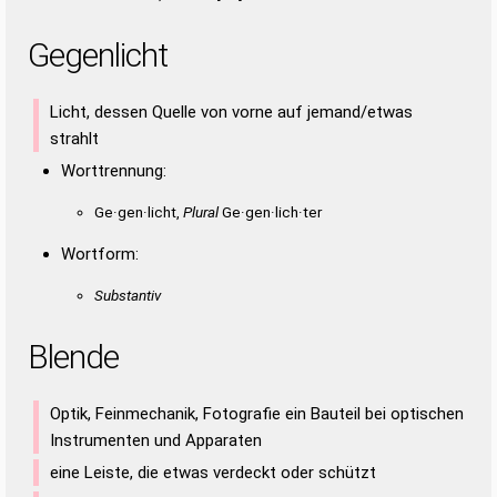
EINHEBENDE
EINLEBENDE
EINNEBELTE
ENTHEBENDE
BEELENDEN
BEELENDET
BEENDIGEN
BEENDIGET
ENTLEIBEND
GEBENEDEIT
GEBIETENDE
GEGENTEILE
BEENDIGTE
BIEGENDEN
BLENDETEN
EINBLENDE
Gegenlicht
GELIEHENEN
GELINGENDE
HINLEGENDE
NEGLIGENTE
EINGEBEND
EINGEHEGT
EINGELEGT
EINHEBEND
ENTLEIHENDE
GELEITENDEN
EINLEBEND
EINLEBTEN
EINNEBELE
EINNEBELT
Licht, dessen Quelle von vorne auf jemand/etwas
ENTHEBEND
ENTLEIBEN
ENTLIEBEN
GEBETENEN
strahlt
GEBIETEND
GEDELLTEN
GEDENGELT
GEEBNETEN
GEGEILTEN
GEGENTEIL
GEHEILTEN
GEIGELTEN
Worttrennung:
GELEGENEN
GELEHNTEN
GELIEHENE
GELINGEND
Ge·gen·licht,
Plural
Ge·gen·lich·ter
HELLENDEN
HINLEGEND
HINLEGTEN
LEGEHENNE
LEIBENDEN
LIEBENDEN
BENEDEITEN
BENEIDETEN
Wortform:
EINDELLTEN
EINGEENGTE
EINGEHENDE
EINHEGENDE
Substantiv
EINLEGENDE
ENTGEHENDE
ENTLEDIGEN
ENTLEIHEND
ENTLIEHENE
GEDIEGENEN
GEDIEHENEN
GEEIGNETEN
Blende
GELEITENDE
GLEITENDEN
Optik, Feinmechanik, Fotografie ein Bauteil bei optischen
Instrumenten und Apparaten
eine Leiste, die etwas verdeckt oder schützt