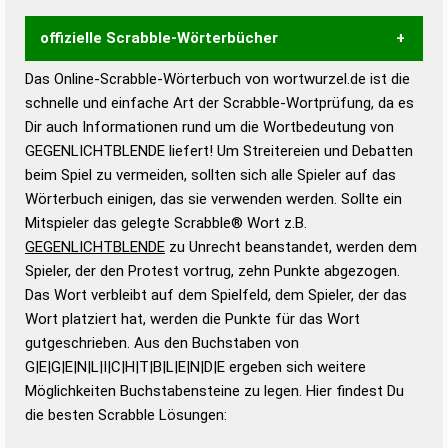
offizielle Scrabble-Wörterbücher
Das Online-Scrabble-Wörterbuch von wortwurzel.de ist die
Wortwurzel liefert mit Hilfe eines semantischen
schnelle und einfache Art der Scrabble-Wortprüfung, da es
Wortanalyse-Algorithmus gute Anhaltspunkte zu
Dir auch Informationen rund um die Wortbedeutung von
Wortbedeutung, Worttrennung und Wortform, um die
GEGENLICHTBLENDE liefert! Um Streitereien und Debatten
Gültigkeit eines Wortes für das Scrabble-Spiel zu
beim Spiel zu vermeiden, sollten sich alle Spieler auf das
bestimmen!
zugelassene Turnier Scrabble-
Wörterbuch einigen, das sie verwenden werden. Sollte ein
Wörterbücher sind:
Mitspieler das gelegte Scrabble® Wort z.B.
GEGENLICHTBLENDE
zu Unrecht beanstandet, werden dem
Duden – Standardwerk in 12 Bänden
Spieler, der den Protest vortrug, zehn Punkte abgezogen.
Duden – Richtiges und gutes
Das Wort verbleibt auf dem Spielfeld, dem Spieler, der das
Deutsch
Wort platziert hat, werden die Punkte für das Wort
gutgeschrieben. Aus den Buchstaben von
Duden – Die deutsche Grammatik
G|E|G|E|N|L|I|C|H|T|B|L|E|N|D|E ergeben sich weitere
Duden – Deutsches
Möglichkeiten Buchstabensteine zu legen. Hier findest Du
Universalwörterbuch
die besten Scrabble Lösungen: