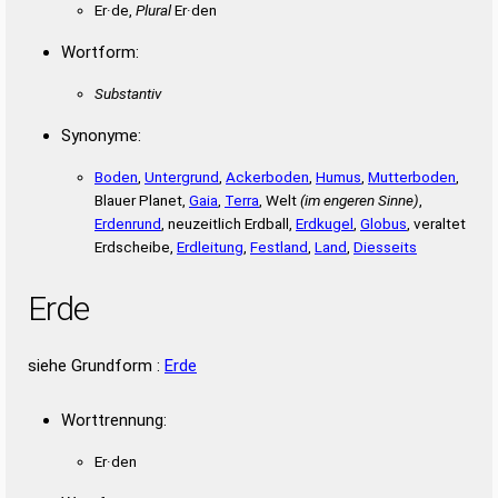
Er·de,
Plural
Er·den
Wortform:
Substantiv
Synonyme:
Boden
,
Untergrund
,
Ackerboden
,
Humus
,
Mutterboden
,
Blauer Planet,
Gaia
,
Terra
, Welt
(im engeren Sinne)
,
Erdenrund
, neuzeitlich Erdball,
Erdkugel
,
Globus
, veraltet
Erdscheibe,
Erdleitung
,
Festland
,
Land
,
Diesseits
Erde
siehe Grundform :
Erde
Worttrennung:
Er·den