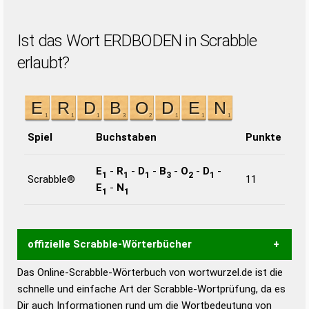
Ist das Wort ERDBODEN in Scrabble
erlaubt?
Spiel
Buchstaben
Punkte
E
-
R
-
D
-
B
-
O
-
D
-
1
1
1
3
2
1
Scrabble®
11
E
-
N
1
1
offizielle Scrabble-Wörterbücher
Das Online-Scrabble-Wörterbuch von wortwurzel.de ist die
Wortwurzel liefert mit Hilfe eines semantischen
schnelle und einfache Art der Scrabble-Wortprüfung, da es
Wortanalyse-Algorithmus gute Anhaltspunkte zu
Dir auch Informationen rund um die Wortbedeutung von