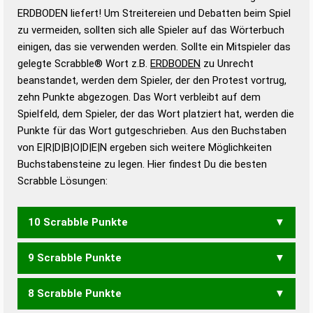
Wortbedeutung, Worttrennung und Wortform, um die
ERDBODEN liefert! Um Streitereien und Debatten beim Spiel
Gültigkeit eines Wortes für das Scrabble-Spiel zu
zu vermeiden, sollten sich alle Spieler auf das Wörterbuch
bestimmen!
zugelassene Turnier Scrabble-
einigen, das sie verwenden werden. Sollte ein Mitspieler das
Wörterbücher sind:
gelegte Scrabble® Wort z.B.
ERDBODEN
zu Unrecht
beanstandet, werden dem Spieler, der den Protest vortrug,
Duden – Standardwerk in 12 Bänden
zehn Punkte abgezogen. Das Wort verbleibt auf dem
Duden – Richtiges und gutes
Spielfeld, dem Spieler, der das Wort platziert hat, werden die
Deutsch
Punkte für das Wort gutgeschrieben. Aus den Buchstaben
von E|R|D|B|O|D|E|N ergeben sich weitere Möglichkeiten
Duden – Die deutsche Grammatik
Buchstabensteine zu legen. Hier findest Du die besten
Duden – Deutsches
Scrabble Lösungen:
Universalwörterbuch
10 Scrabble Punkte
9 Scrabble Punkte
BOERDEN
8 Scrabble Punkte
BODDEN
BOERDE
BORDEN
DROBEN
OBEREN