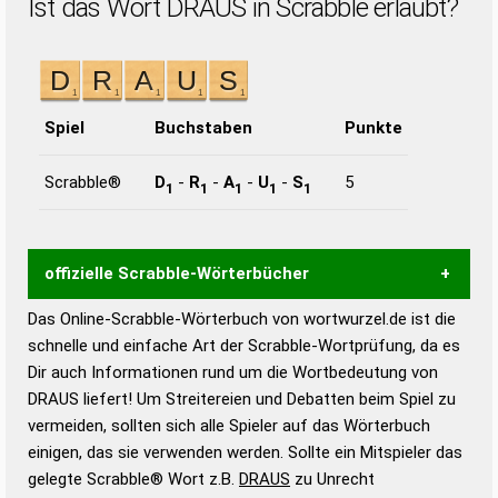
Ist das Wort DRAUS in Scrabble erlaubt?
Spiel
Buchstaben
Punkte
Scrabble®
D
-
R
-
A
-
U
-
S
5
1
1
1
1
1
offizielle Scrabble-Wörterbücher
Das Online-Scrabble-Wörterbuch von wortwurzel.de ist die
Wortwurzel liefert mit Hilfe eines semantischen
schnelle und einfache Art der Scrabble-Wortprüfung, da es
Wortanalyse-Algorithmus gute Anhaltspunkte zu
Dir auch Informationen rund um die Wortbedeutung von
Wortbedeutung, Worttrennung und Wortform, um die
DRAUS liefert! Um Streitereien und Debatten beim Spiel zu
Gültigkeit eines Wortes für das Scrabble-Spiel zu
vermeiden, sollten sich alle Spieler auf das Wörterbuch
bestimmen!
zugelassene Turnier Scrabble-
einigen, das sie verwenden werden. Sollte ein Mitspieler das
Wörterbücher sind:
gelegte Scrabble® Wort z.B.
DRAUS
zu Unrecht