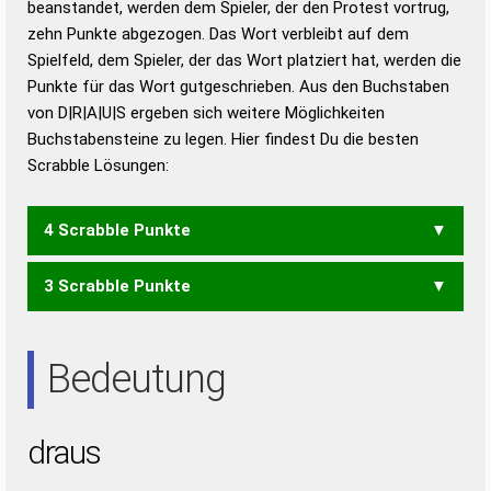
beanstandet, werden dem Spieler, der den Protest vortrug,
Duden – Standardwerk in 12 Bänden
zehn Punkte abgezogen. Das Wort verbleibt auf dem
Duden – Richtiges und gutes
Spielfeld, dem Spieler, der das Wort platziert hat, werden die
Deutsch
Punkte für das Wort gutgeschrieben. Aus den Buchstaben
von D|R|A|U|S ergeben sich weitere Möglichkeiten
Duden – Die deutsche Grammatik
Buchstabensteine zu legen. Hier findest Du die besten
Duden – Deutsches
Scrabble Lösungen:
Universalwörterbuch
4 Scrabble Punkte
3 Scrabble Punkte
DAUS
RADS
SAUR
ARD
ARS
DAS
DAU
DSU
DUR
RAD
RAS
RUS
SAU
SUD
Bedeutung
SUR
UDS
URS
USA
draus