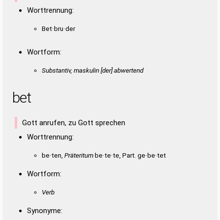
Worttrennung:
Bet·bru·der
Wortform:
Substantiv, maskulin [der] abwertend
bet
Gott anrufen, zu Gott sprechen
Worttrennung:
be·ten,
Präteritum
be·te·te, Part. ge·be·tet
Wortform:
Verb
Synonyme: