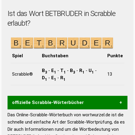
Ist das Wort BETBRUDER in Scrabble
erlaubt?
Spiel
Buchstaben
Punkte
B
-
E
-
T
-
B
-
R
-
U
-
3
1
1
3
1
1
Scrabble®
13
D
-
E
-
R
1
1
1
offizielle Scrabble-Wörterbücher
Das Online-Scrabble-Wörterbuch von wortwurzel.de ist die
Wortwurzel liefert mit Hilfe eines semantischen
schnelle und einfache Art der Scrabble-Wortprüfung, da es
Wortanalyse-Algorithmus gute Anhaltspunkte zu
Dir auch Informationen rund um die Wortbedeutung von
Wortbedeutung, Worttrennung und Wortform, um die