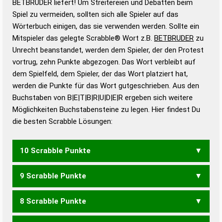
BETBRUDER liefert! Um Streitereien und Debatten beim
Gültigkeit eines Wortes für das Scrabble-Spiel zu
Spiel zu vermeiden, sollten sich alle Spieler auf das
bestimmen!
zugelassene Turnier Scrabble-
Wörterbuch einigen, das sie verwenden werden. Sollte ein
Wörterbücher sind:
Mitspieler das gelegte Scrabble® Wort z.B.
BETBRUDER
zu
Unrecht beanstandet, werden dem Spieler, der den Protest
Duden – Standardwerk in 12 Bänden
vortrug, zehn Punkte abgezogen. Das Wort verbleibt auf
Duden – Richtiges und gutes
dem Spielfeld, dem Spieler, der das Wort platziert hat,
Deutsch
werden die Punkte für das Wort gutgeschrieben. Aus den
Buchstaben von B|E|T|B|R|U|D|E|R ergeben sich weitere
Duden – Die deutsche Grammatik
Möglichkeiten Buchstabensteine zu legen. Hier findest Du
Duden – Deutsches
die besten Scrabble Lösungen:
Universalwörterbuch
10 Scrabble Punkte
9 Scrabble Punkte
BEERBT
BERBER
ERBEBT
RUBBER
8 Scrabble Punkte
BEBET
BEBTE
BEERB
EBBET
EBBTE
ERBEB