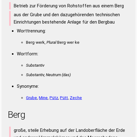
Betrieb zur Förderung von Rohstoffen aus einem Berg
aus der Grube und den dazugehörenden technischen
Einrichtungen bestehende Anlage für den Bergbau
Worttrennung:
Berg·werk,
Plural
Berg·wer·ke
Wortform:
Substantiv
Substantiv, Neutrum
(das)
Synonyme:
Grube
,
Mine
,
Pütz
,
Pütt
,
Zeche
Berg
große, steile Erhebung auf der Landoberfläche der Erde