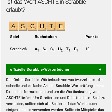
Ist das Wort ASCHTE in Scrabble
erlaubt?
Spiel
Buchstaben
Punkte
Scrabble®
A
-
S
-
C
-
H
-
T
-
E
10
1
1
4
2
1
1
offizielle Scrabble-Wörterbücher
Das Online-Scrabble-Wörterbuch von wortwurzel.de ist die
Wortwurzel liefert mit Hilfe eines semantischen
schnelle und einfache Art der Scrabble-Wortprüfung, da es
Wortanalyse-Algorithmus gute Anhaltspunkte zu
Dir auch Informationen rund um die Wortbedeutung von
Wortbedeutung, Worttrennung und Wortform, um die
ASCHTE liefert! Um Streitereien und Debatten beim Spiel zu
Gültigkeit eines Wortes für das Scrabble-Spiel zu
vermeiden, sollten sich alle Spieler auf das Wörterbuch
bestimmen!
zugelassene Turnier Scrabble-
einigen, das sie verwenden werden. Sollte ein Mitspieler das