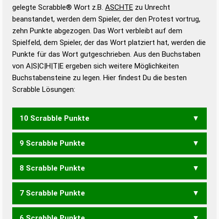
Wörterbücher sind:
gelegte Scrabble® Wort z.B.
ASCHTE
zu Unrecht
beanstandet, werden dem Spieler, der den Protest vortrug,
Duden – Standardwerk in 12 Bänden
zehn Punkte abgezogen. Das Wort verbleibt auf dem
Duden – Richtiges und gutes
Spielfeld, dem Spieler, der das Wort platziert hat, werden die
Deutsch
Punkte für das Wort gutgeschrieben. Aus den Buchstaben
von A|S|C|H|T|E ergeben sich weitere Möglichkeiten
Duden – Die deutsche Grammatik
Buchstabensteine zu legen. Hier findest Du die besten
Duden – Deutsches
Scrabble Lösungen:
Universalwörterbuch
10 Scrabble Punkte
9 Scrabble Punkte
ACHTES
ASCHET
SACHTE
TASCHE
8 Scrabble Punkte
ACHSE
ACHTE
ASCHE
CHASE
CHATS
SACHE
SACHT
STACH
7 Scrabble Punkte
ACHS
ACHT
CASH
CHAT
ECHT
SECH
CASTE
6 Scrabble Punkte