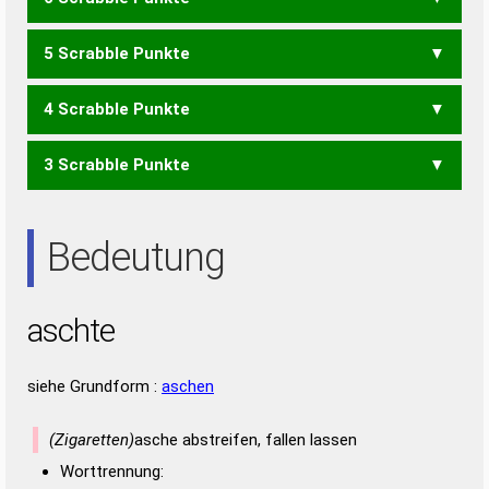
ACH
CAST
SCAT
5 Scrabble Punkte
ACT
CES
SEC
HASTE
4 Scrabble Punkte
HASE
HAST
SAHT
SEHT
STEH
3 Scrabble Punkte
AHS
HAT
SAH
ASTE
ETAS
ASE
AST
ETA
SAE
SET
Bedeutung
aschte
siehe Grundform :
aschen
(Zigaretten)
asche abstreifen, fallen lassen
Worttrennung: