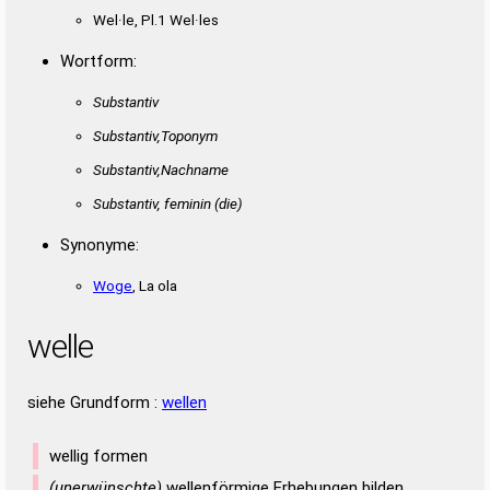
Wel·le, Pl.1 Wel·les
Wortform:
Substantiv
Substantiv,Toponym
Substantiv,Nachname
Substantiv, feminin
(die)
Synonyme:
Woge
, La ola
welle
siehe Grundform :
wellen
wellig formen
(unerwünschte)
wellenförmige Erhebungen bilden,