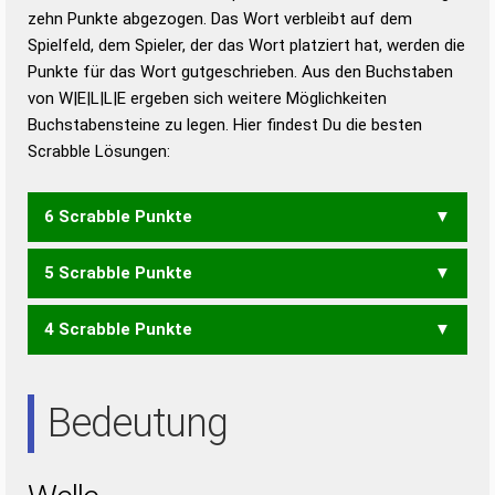
zehn Punkte abgezogen. Das Wort verbleibt auf dem
Duden – Richtiges und gutes
Spielfeld, dem Spieler, der das Wort platziert hat, werden die
Deutsch
Punkte für das Wort gutgeschrieben. Aus den Buchstaben
von W|E|L|L|E ergeben sich weitere Möglichkeiten
Duden – Die deutsche Grammatik
Buchstabensteine zu legen. Hier findest Du die besten
Duden – Deutsches
Scrabble Lösungen:
Universalwörterbuch
6 Scrabble Punkte
5 Scrabble Punkte
LEW
4 Scrabble Punkte
EWE
LEE
Bedeutung