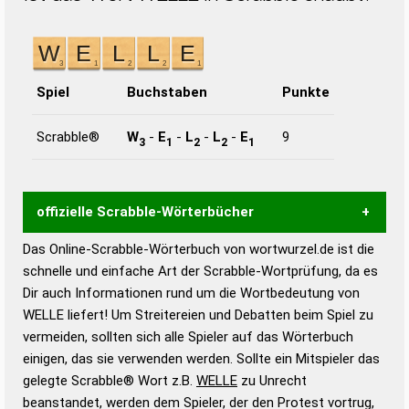
Spiel
Buchstaben
Punkte
Scrabble®
W
-
E
-
L
-
L
-
E
9
3
1
2
2
1
offizielle Scrabble-Wörterbücher
Das Online-Scrabble-Wörterbuch von wortwurzel.de ist die
Wortwurzel liefert mit Hilfe eines semantischen
schnelle und einfache Art der Scrabble-Wortprüfung, da es
Wortanalyse-Algorithmus gute Anhaltspunkte zu
Dir auch Informationen rund um die Wortbedeutung von
Wortbedeutung, Worttrennung und Wortform, um die
WELLE liefert! Um Streitereien und Debatten beim Spiel zu
Gültigkeit eines Wortes für das Scrabble-Spiel zu
vermeiden, sollten sich alle Spieler auf das Wörterbuch
bestimmen!
zugelassene Turnier Scrabble-
einigen, das sie verwenden werden. Sollte ein Mitspieler das
Wörterbücher sind:
gelegte Scrabble® Wort z.B.
WELLE
zu Unrecht
beanstandet, werden dem Spieler, der den Protest vortrug,
Duden – Standardwerk in 12 Bänden