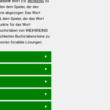
rabble® Wort z.B.
WEHRENS
zu
en dem Spieler, der den
en – Standardwerk in 12
nkte abgezogen. Das Wort
nden
d, dem Spieler, der das Wort
en – Richtiges und gutes
Punkte für das Wort
utsch
Buchstaben von W|E|H|R|E|N|S
ichkeiten Buchstabensteine zu
en – Die deutsche Grammatik
 besten Scrabble Lösungen:
en – Deutsches
WEHRS
ERS
WESEN
WESER
ERSEHN
ERS
REHEN
REHES
SEHEN