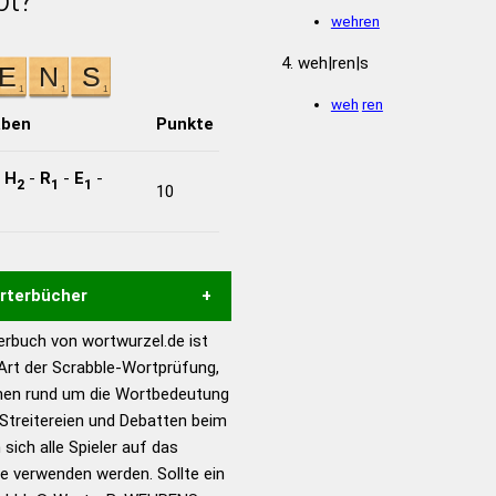
wehren
weh|ren|s
weh
ren
aben
Punkte
-
H
-
R
-
E
-
2
1
1
10
örterbücher
rbuch von wortwurzel.de ist
Hilfe eines semantischen
 Art der Scrabble-Wortprüfung,
s gute Anhaltspunkte zu
onen rund um die Wortbedeutung
ennung und Wortform, um die
Streitereien und Debatten beim
für das Scrabble-Spiel zu
 sich alle Spieler auf das
 Turnier Scrabble-
ie verwenden werden. Sollte ein