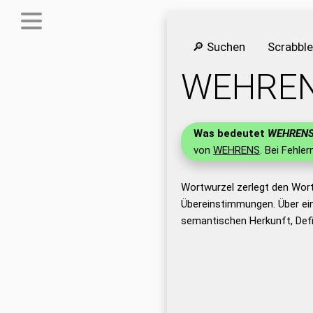
🔎 Suchen
Scrabbl
WEHRE
Was bedeutet
WEHREN
von
WEHRENS
. Bei Fehler
Wortwurzel zerlegt den Wor
Übereinstimmungen. Über ei
semantischen Herkunft, Def