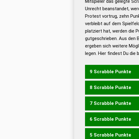
Mitspieler das gelegte Sc
Unrecht beanstandet, werd
Dud
Protest vortrug, zehn Pu
Bä
verbleibt auf dem Spielfel
Dud
platziert hat, werden die 
De
gutgeschrieben. Aus den 
ergeben sich weitere Mögl
Dud
legen. Hier findest Du die
Dud
Universalwörterbuch
9 Scrabble Punkte
8 Scrabble Punkte
WEHENS
WEHRES
7 Scrabble Punkte
WEHEN
WEHER
WEHES
6 Scrabble Punkte
WEHE
WEHS
EWERN
EW
SEHERN
5 Scrabble Punkte
EWER
NEWS
EHERN
HE