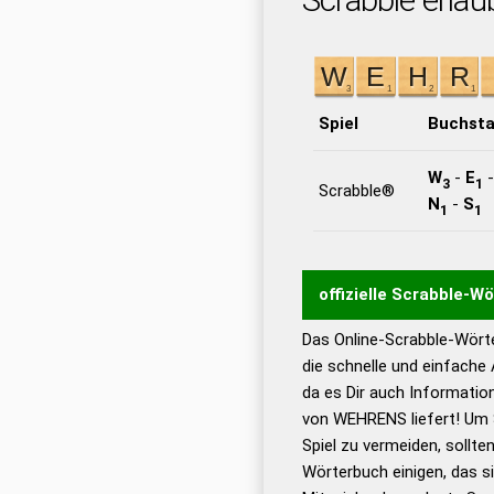
Spiel
Buchst
W
-
E
3
1
Scrabble®
N
-
S
1
1
offizielle Scrabble-W
Das Online-Scrabble-Wörte
Wortwurzel liefert mit 
die schnelle und einfache
Wortanalyse-Algorithmu
da es Dir auch Informati
Wortbedeutung, Worttr
von WEHRENS liefert! Um 
Gültigkeit eines Wortes 
Spiel zu vermeiden, sollten
bestimmen!
zugelassene
Wörterbuch einigen, das s
Wörterbücher sind: