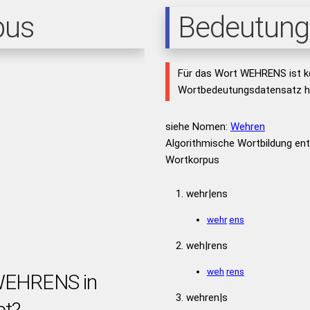
pus
Bedeutung
Für das Wort WEHRENS ist k
Wortbedeutungsdatensatz hi
siehe Nomen:
Wehren
Algorithmische Wortbildung e
Wortkorpus
wehr|ens
wehr
ens
weh|rens
weh
rens
 WEHRENS in
wehren|s
bt?