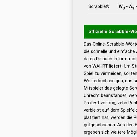
Scrabble®
W
-
A
3
1
offizielle Scrabble-W
Das Online-Scrabble-Wörte
Wortwurzel liefert mit 
die schnelle und einfache
Wortanalyse-Algorithmu
da es Dir auch Informati
Wortbedeutung, Worttr
von WAHRT liefert! Um St
Gültigkeit eines Wortes 
Spiel zu vermeiden, sollten
bestimmen!
zugelassene
Wörterbuch einigen, das s
Wörterbücher sind:
Mitspieler das gelegte Sc
Unrecht beanstandet, werd
Dud
Protest vortrug, zehn Pu
Bä
verbleibt auf dem Spielfel
Dud
platziert hat, werden die 
De
gutgeschrieben. Aus den 
ergeben sich weitere Mögl
Dud