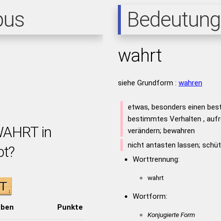
pus
Bedeutung
wahrt
siehe Grundform :
wahren
etwas, besonders einen bes
bestimmtes Verhalten , aufr
WAHRT in
verändern; bewahren
nicht antasten lassen; schüt
bt?
Worttrennung:
wahrt
Wortform:
aben
Punkte
Konjugierte Form