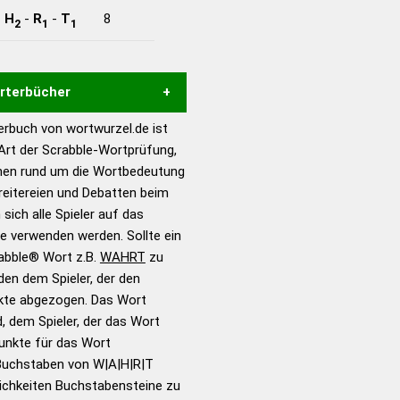
-
H
-
R
-
T
8
2
1
1
örterbücher
rbuch von wortwurzel.de ist
Hilfe eines semantischen
 Art der Scrabble-Wortprüfung,
s gute Anhaltspunkte zu
onen rund um die Wortbedeutung
ennung und Wortform, um die
reitereien und Debatten beim
für das Scrabble-Spiel zu
 sich alle Spieler auf das
 Turnier Scrabble-
ie verwenden werden. Sollte ein
rabble® Wort z.B.
WAHRT
zu
en dem Spieler, der den
en – Standardwerk in 12
nkte abgezogen. Das Wort
nden
d, dem Spieler, der das Wort
en – Richtiges und gutes
Punkte für das Wort
utsch
Buchstaben von W|A|H|R|T
ichkeiten Buchstabensteine zu
en – Die deutsche Grammatik