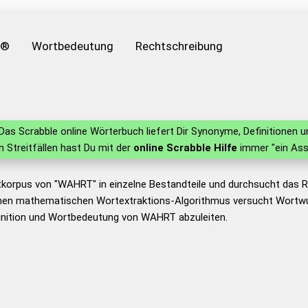
e®
Wortbedeutung
Rechtschreibung
Das Scrabble online Wörterbuch liefert Dir Synonyme, Definitionen
in Streitfällen hast Du mit der
online Scrabble Hilfe
immer "ein Ass
tkorpus von "WAHRT" in einzelne Bestandteile und durchsucht das
nen mathematischen Wortextraktions-Algorithmus versucht Wortwu
inition und Wortbedeutung von WAHRT abzuleiten.