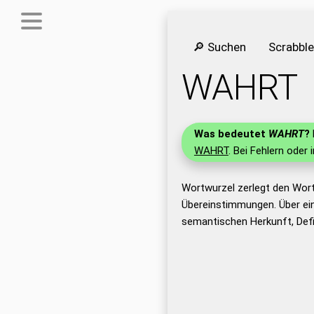
🔎 Suchen
Scrabbl
WAHRT
Was bedeutet
WAHRT
?
WAHRT
. Bei Fehlern oder 
Wortwurzel zerlegt den Wor
Übereinstimmungen. Über ei
semantischen Herkunft, Def