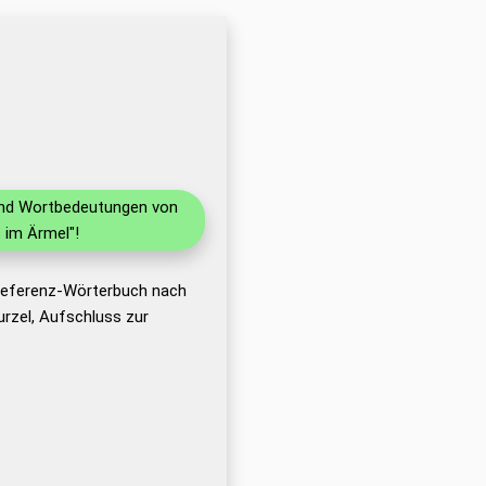
 und Wortbedeutungen von
 im Ärmel"!
 Referenz-Wörterbuch nach
rzel, Aufschluss zur