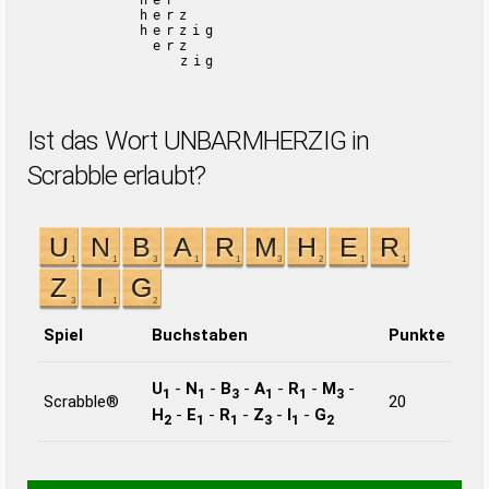
her
herz
herzig
erz
zig
Ist das Wort UNBARMHERZIG in
Scrabble erlaubt?
Spiel
Buchstaben
Punkte
U
-
N
-
B
-
A
-
R
-
M
-
1
1
3
1
1
3
Scrabble®
20
H
-
E
-
R
-
Z
-
I
-
G
2
1
1
3
1
2