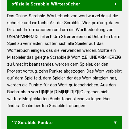
offizielle Scrabble-Wörterbücher
Das Online-Scrabble-Wörterbuch von wortwurzel.de ist die
Wortwurzel liefert mit Hilfe eines semantischen
schnelle und einfache Art der Scrabble-Wortprüfung, da es
Wortanalyse-Algorithmus gute Anhaltspunkte zu
Dir auch Informationen rund um die Wortbedeutung von
Wortbedeutung, Worttrennung und Wortform, um die
UNBARMHERZIG liefert! Um Streitereien und Debatten beim
Gültigkeit eines Wortes für das Scrabble-Spiel zu
Spiel zu vermeiden, sollten sich alle Spieler auf das
bestimmen!
zugelassene Turnier Scrabble-
Wörterbuch einigen, das sie verwenden werden. Sollte ein
Wörterbücher sind:
Mitspieler das gelegte Scrabble® Wort z.B.
UNBARMHERZIG
zu Unrecht beanstandet, werden dem Spieler, der den
Duden – Standardwerk in 12 Bänden
Protest vortrug, zehn Punkte abgezogen. Das Wort verbleibt
Duden – Richtiges und gutes
auf dem Spielfeld, dem Spieler, der das Wort platziert hat,
Deutsch
werden die Punkte für das Wort gutgeschrieben. Aus den
Buchstaben von U|N|B|A|R|M|H|E|R|Z|I|G ergeben sich
Duden – Die deutsche Grammatik
weitere Möglichkeiten Buchstabensteine zu legen. Hier
Duden – Deutsches
findest Du die besten Scrabble Lösungen:
Universalwörterbuch
17 Scrabble Punkte