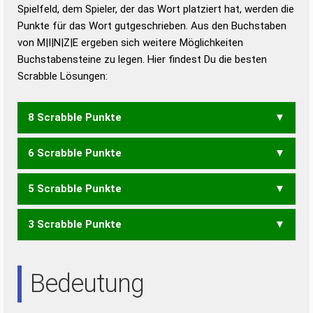
Duden – Richtiges und gutes
Spielfeld, dem Spieler, der das Wort platziert hat, werden die
Deutsch
Punkte für das Wort gutgeschrieben. Aus den Buchstaben
von M|I|N|Z|E ergeben sich weitere Möglichkeiten
Duden – Die deutsche Grammatik
Buchstabensteine zu legen. Hier findest Du die besten
Duden – Deutsches
Scrabble Lösungen:
Universalwörterbuch
8 Scrabble Punkte
6 Scrabble Punkte
MIEZ
ZIEM
5 Scrabble Punkte
MEIN
MINE
3 Scrabble Punkte
ZEN
EIN
NIE
Bedeutung