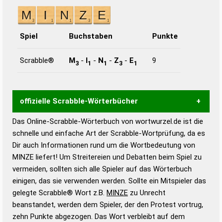
Spiel
Buchstaben
Punkte
Scrabble®
M
-
I
-
N
-
Z
-
E
9
3
1
1
3
1
offizielle Scrabble-Wörterbücher
Das Online-Scrabble-Wörterbuch von wortwurzel.de ist die
Wortwurzel liefert mit Hilfe eines semantischen
schnelle und einfache Art der Scrabble-Wortprüfung, da es
Wortanalyse-Algorithmus gute Anhaltspunkte zu
Dir auch Informationen rund um die Wortbedeutung von
Wortbedeutung, Worttrennung und Wortform, um die
MINZE liefert! Um Streitereien und Debatten beim Spiel zu
Gültigkeit eines Wortes für das Scrabble-Spiel zu
vermeiden, sollten sich alle Spieler auf das Wörterbuch
bestimmen!
zugelassene Turnier Scrabble-
einigen, das sie verwenden werden. Sollte ein Mitspieler das
Wörterbücher sind:
gelegte Scrabble® Wort z.B.
MINZE
zu Unrecht
beanstandet, werden dem Spieler, der den Protest vortrug,
Duden – Standardwerk in 12 Bänden
zehn Punkte abgezogen. Das Wort verbleibt auf dem