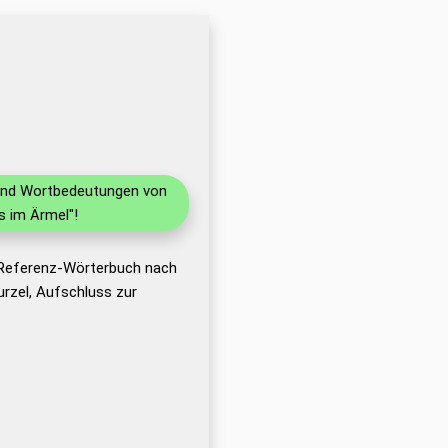
n und Wortbedeutungen von
s im Ärmel"!
 Referenz-Wörterbuch nach
rzel, Aufschluss zur