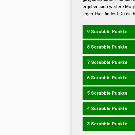
ergeben sich weitere Mögl
Dud
legen. Hier findest Du die
Dud
Universalwörterbuch
9 Scrabble Punkte
8 Scrabble Punkte
STRAFT
7 Scrabble Punkte
RAFTS
STRAF
TAFTS
6 Scrabble Punkte
FAST
RAFT
SAFT
TAFT
5 Scrabble Punkte
FAS
4 Scrabble Punkte
START
3 Scrabble Punkte
RAST
RATS
SATT
STA