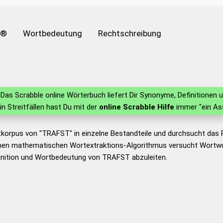
e®
Wortbedeutung
Rechtschreibung
Das Scrabble online Wörterbuch liefert Dir Synonyme, Definitione
 in Streitfällen hast Du mit der
online Scrabble Hilfe
immer "ein As
tkorpus von "TRAFST" in einzelne Bestandteile und durchsucht das
nen mathematischen Wortextraktions-Algorithmus versucht Wortwu
inition und Wortbedeutung von TRAFST abzuleiten.