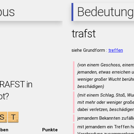
pus
Bedeutung
trafst
siehe Grundform :
treffen
(von einem Geschoss, einem
jemanden, etwas erreichen 
weniger großer Wucht berühr
TRAFST in
beschädigen)
bt?
(mit einem Schlag, Stoß, Wu
mit mehr oder weniger groß
dabei verletzen, beschädige
jemandem Bekannten zufäll
mit jemandem ein Treffen ha
aben
Punkte