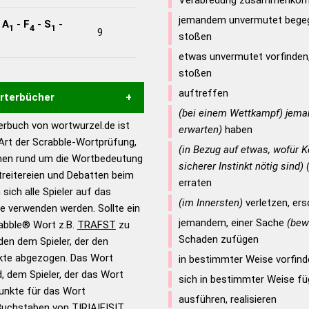
Verabredung zusammenko
jemandem unvermutet begeg
-
A
-
F
-
S
-
1
4
1
9
stoßen
etwas unvermutet vorfinden,
stoßen
auftreffen
örterbücher
(bei einem Wettkampf) jema
rbuch von wortwurzel.de ist
erwarten)
haben
Hilfe eines semantischen
 Art der Scrabble-Wortprüfung,
(in Bezug auf etwas, wofür K
s gute Anhaltspunkte zu
onen rund um die Wortbedeutung
sicherer Instinkt nötig sind)
ennung und Wortform, um die
reitereien und Debatten beim
erraten
für das Scrabble-Spiel zu
 sich alle Spieler auf das
 Turnier Scrabble-
(im Innersten)
verletzen, ers
ie verwenden werden. Sollte ein
jemandem, einer Sache
(bew
rabble® Wort z.B.
TRAFST
zu
Schaden zufügen
en dem Spieler, der den
en – Standardwerk in 12
nkte abgezogen. Das Wort
in bestimmter Weise vorfind
nden
d, dem Spieler, der das Wort
sich in bestimmter Weise f
en – Richtiges und gutes
Punkte für das Wort
ausführen, realisieren
utsch
Buchstaben von T|R|A|F|S|T