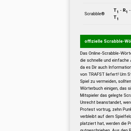
T
-
R
1
1
Scrabble®
T
1
offizielle Scrabble-W
Das Online-Scrabble-Wörte
Wortwurzel liefert mit 
die schnelle und einfache
Wortanalyse-Algorithmu
da es Dir auch Informati
Wortbedeutung, Worttr
von TRAFST liefert! Um St
Gültigkeit eines Wortes 
Spiel zu vermeiden, sollten
bestimmen!
zugelassene
Wörterbuch einigen, das s
Wörterbücher sind:
Mitspieler das gelegte Sc
Unrecht beanstandet, werd
Dud
Protest vortrug, zehn Pu
Bä
verbleibt auf dem Spielfel
Dud
platziert hat, werden die 
De
gutgeschrieben. Aus den 