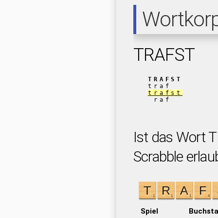
Wortkor
TRAFST
TRAFST
traf
trafst
raf
Ist das Wort 
Scrabble erlau
Spiel
Buchst