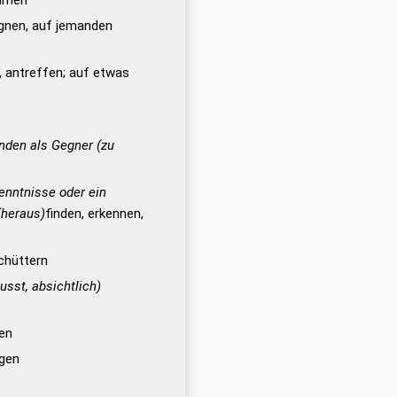
mmen
nen, auf jemanden
 antreffen; auf etwas
nden als Gegner (zu
enntnisse oder ein
 (heraus)
finden, erkennen,
chüttern
usst, absichtlich)
en
ügen