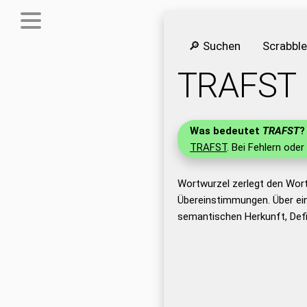
🔎 Suchen
Scrabbl
TRAFST
Was bedeutet
TRAFST
?
TRAFST
. Bei Fehlern oder
Wortwurzel zerlegt den Wor
Übereinstimmungen. Über ei
semantischen Herkunft, Def