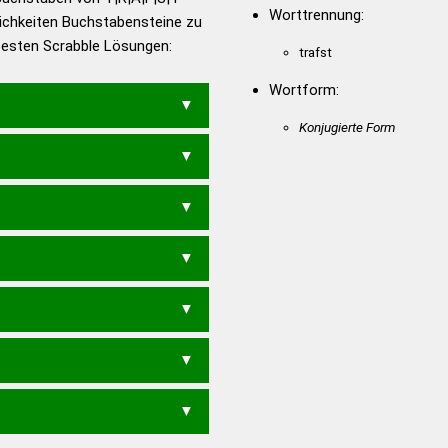
Worttrennung:
ichkeiten Buchstabensteine zu
en – Die deutsche Grammatik
 besten Scrabble Lösungen:
trafst
en – Deutsches
Wortform:
Konjugierte Form
TRAFT
R
TAST
TRAT