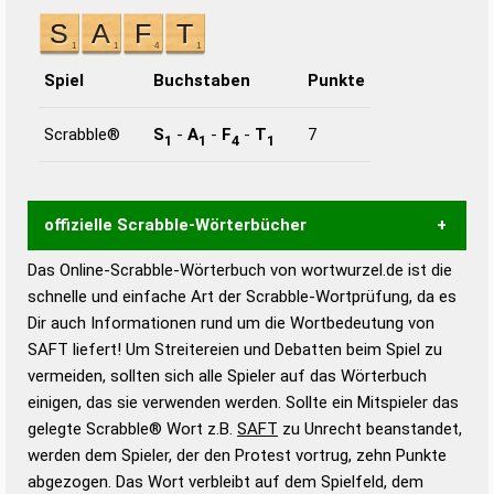
Spiel
Buchstaben
Punkte
Scrabble®
S
-
A
-
F
-
T
7
1
1
4
1
offizielle Scrabble-Wörterbücher
Das Online-Scrabble-Wörterbuch von wortwurzel.de ist die
Wortwurzel liefert mit Hilfe eines semantischen
schnelle und einfache Art der Scrabble-Wortprüfung, da es
Wortanalyse-Algorithmus gute Anhaltspunkte zu
Dir auch Informationen rund um die Wortbedeutung von
Wortbedeutung, Worttrennung und Wortform, um die
SAFT liefert! Um Streitereien und Debatten beim Spiel zu
Gültigkeit eines Wortes für das Scrabble-Spiel zu
vermeiden, sollten sich alle Spieler auf das Wörterbuch
bestimmen!
zugelassene Turnier Scrabble-
einigen, das sie verwenden werden. Sollte ein Mitspieler das
Wörterbücher sind:
gelegte Scrabble® Wort z.B.
SAFT
zu Unrecht beanstandet,
werden dem Spieler, der den Protest vortrug, zehn Punkte
Duden – Standardwerk in 12 Bänden
abgezogen. Das Wort verbleibt auf dem Spielfeld, dem