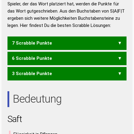
Duden – Richtiges und gutes
Spieler, der das Wort platziert hat, werden die Punkte für
Deutsch
das Wort gutgeschrieben. Aus den Buchstaben von S|A|F|T
ergeben sich weitere Möglichkeiten Buchstabensteine zu
Duden – Die deutsche Grammatik
legen. Hier findest Du die besten Scrabble Lösungen:
Duden – Deutsches
Universalwörterbuch
7 Scrabble Punkte
6 Scrabble Punkte
FAST
3 Scrabble Punkte
FAS
AST
Bedeutung
Saft