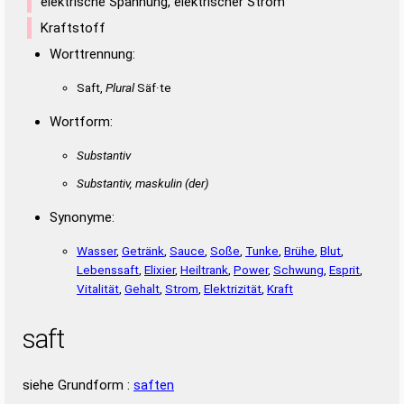
elektrische Spannung, elektrischer Strom
Kraftstoff
Worttrennung:
Saft,
Plural
Säf·te
Wortform:
Substantiv
Substantiv, maskulin
(der)
Synonyme:
Wasser
,
Getränk
,
Sauce
,
Soße
,
Tunke
,
Brühe
,
Blut
,
Lebenssaft
,
Elixier
,
Heiltrank
,
Power
,
Schwung
,
Esprit
,
Vitalität
,
Gehalt
,
Strom
,
Elektrizität
,
Kraft
saft
siehe Grundform :
saften