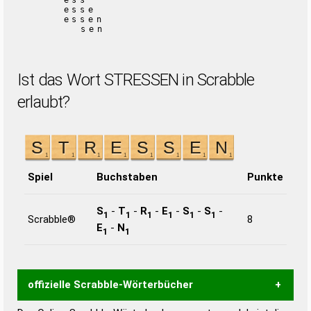
ess
esse
essen
sen
Ist das Wort STRESSEN in Scrabble
erlaubt?
Spiel
Buchstaben
Punkte
S
-
T
-
R
-
E
-
S
-
S
-
1
1
1
1
1
1
Scrabble®
8
E
-
N
1
1
offizielle Scrabble-Wörterbücher