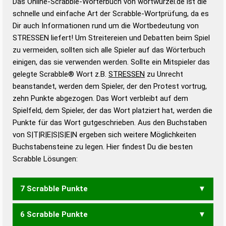
Das Online-Scrabble-Wörterbuch von wortwurzel.de ist die
Wortwurzel liefert mit Hilfe eines semantischen
schnelle und einfache Art der Scrabble-Wortprüfung, da es
Wortanalyse-Algorithmus gute Anhaltspunkte zu
Dir auch Informationen rund um die Wortbedeutung von
Wortbedeutung, Worttrennung und Wortform, um die
STRESSEN liefert! Um Streitereien und Debatten beim Spiel
Gültigkeit eines Wortes für das Scrabble-Spiel zu
zu vermeiden, sollten sich alle Spieler auf das Wörterbuch
bestimmen!
zugelassene Turnier Scrabble-
einigen, das sie verwenden werden. Sollte ein Mitspieler das
Wörterbücher sind:
gelegte Scrabble® Wort z.B.
STRESSEN
zu Unrecht
beanstandet, werden dem Spieler, der den Protest vortrug,
Duden – Standardwerk in 12 Bänden
zehn Punkte abgezogen. Das Wort verbleibt auf dem
Duden – Richtiges und gutes
Spielfeld, dem Spieler, der das Wort platziert hat, werden die
Deutsch
Punkte für das Wort gutgeschrieben. Aus den Buchstaben
von S|T|R|E|S|S|E|N ergeben sich weitere Möglichkeiten
Duden – Die deutsche Grammatik
Buchstabensteine zu legen. Hier findest Du die besten
Duden – Deutsches
Scrabble Lösungen:
Universalwörterbuch
7 Scrabble Punkte
6 Scrabble Punkte
ERNSTES
ERSTENS
SENSEST
SESTERN
SESTERS