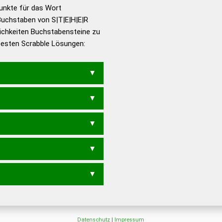
en – Richtiges und gutes
Punkte für das Wort
utsch
Buchstaben von S|T|E|H|E|R
ichkeiten Buchstabensteine zu
en – Die deutsche Grammatik
 besten Scrabble Lösungen:
en – Deutsches
EH
ETHERS
THER
HEERS
REHES
SEHER
REHS
SEHE
SEHR
SEHT
ESET
RESTE
TEERS
TE
REET
REST
STER
TEER
EE
Datenschutz
|
Impressum