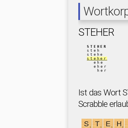
Wortkor
STEHER
STEHER
steh
stehe
steher
ehe
eher
her
Ist das Wort 
Scrabble erlau