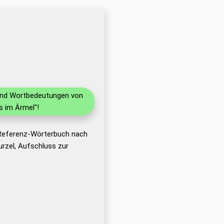
 und Wortbedeutungen von
s im Ärmel"!
 Referenz-Wörterbuch nach
rzel, Aufschluss zur