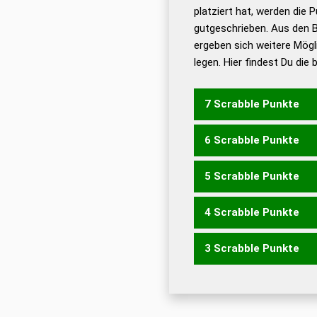
Dud
platziert hat, werden die 
De
gutgeschrieben. Aus den 
ergeben sich weitere Mögl
Dud
legen. Hier findest Du die
Dud
Universalwörterbuch
7 Scrabble Punkte
6 Scrabble Punkte
EHREST
ERSEHT
ERST
5 Scrabble Punkte
EHRET
EHRST
EHRTE
E
SEHET
THESE
4 Scrabble Punkte
EHRE
EHRT
HEER
REHE
ERSTE
ESTER
REETS
R
3 Scrabble Punkte
EHR
REH
RHE
ERST
ES
TEES
ERS
REE
RES
SEE
SET
T