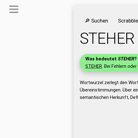
🔎 Suchen
Scrabbl
STEHER
Was bedeutet
STEHER
?
STEHER
. Bei Fehlern oder
Wortwurzel zerlegt den Wor
Übereinstimmungen. Über ei
semantischen Herkunft, Def