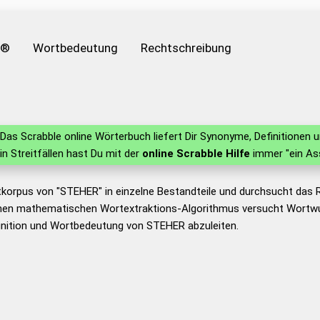
e®
Wortbedeutung
Rechtschreibung
Das Scrabble online Wörterbuch liefert Dir Synonyme, Definitionen
 in Streitfällen hast Du mit der
online Scrabble Hilfe
immer "ein As
tkorpus von "STEHER" in einzelne Bestandteile und durchsucht das
nen mathematischen Wortextraktions-Algorithmus versucht Wortwu
inition und Wortbedeutung von STEHER abzuleiten.