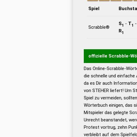
Spiel
Buchst
S
-
T
1
1
Scrabble®
R
1
offizielle Scrabble-W
Das Online-Scrabble-Wörte
Wortwurzel liefert mit 
die schnelle und einfache
Wortanalyse-Algorithmu
da es Dir auch Informati
Wortbedeutung, Worttr
von STEHER liefert! Um St
Gültigkeit eines Wortes 
Spiel zu vermeiden, sollten
bestimmen!
zugelassene
Wörterbuch einigen, das s
Wörterbücher sind:
Mitspieler das gelegte Sc
Unrecht beanstandet, werd
Dud
Protest vortrug, zehn Pu
Bä
verbleibt auf dem Spielfel