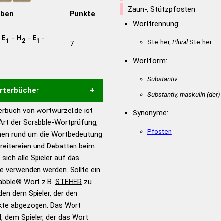
Zaun-, Stützpfosten
aben
Punkte
Worttrennung:
-
E
-
H
-
E
-
1
2
1
Ste·her,
Plural
Ste·her
7
Wortform:
Substantiv
örterbücher
Substantiv, maskulin
(der)
rbuch von wortwurzel.de ist
Synonyme:
Hilfe eines semantischen
 Art der Scrabble-Wortprüfung,
s gute Anhaltspunkte zu
Pfosten
onen rund um die Wortbedeutung
ennung und Wortform, um die
reitereien und Debatten beim
für das Scrabble-Spiel zu
 sich alle Spieler auf das
 Turnier Scrabble-
ie verwenden werden. Sollte ein
rabble® Wort z.B.
STEHER
zu
en dem Spieler, der den
en – Standardwerk in 12
nkte abgezogen. Das Wort
nden
d, dem Spieler, der das Wort