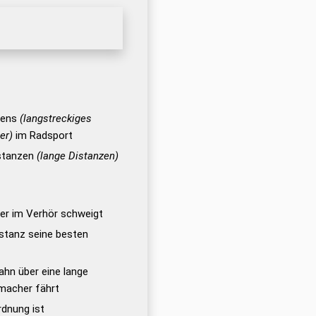
nens
(langstreckiges
er)
im Radsport
istanzen
(lange Distanzen)
 der im Verhör schweigt
istanz seine besten
ahn über eine lange
tmacher fährt
rdnung ist