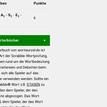
aben
Punkte
-
A
-
S
-
E
-
1
1
1
6
örterbücher
rbuch von wortwurzel.de ist
Hilfe eines semantischen
 Art der Scrabble-Wortprüfung,
s gute Anhaltspunkte zu
onen rund um die Wortbedeutung
ennung und Wortform, um die
reitereien und Debatten beim
für das Scrabble-Spiel zu
 sich alle Spieler auf das
 Turnier Scrabble-
ie verwenden werden. Sollte ein
rabble® Wort z.B.
STASEN
zu
en dem Spieler, der den
en – Standardwerk in 12
nkte abgezogen. Das Wort
nden
d, dem Spieler, der das Wort
en – Richtiges und gutes