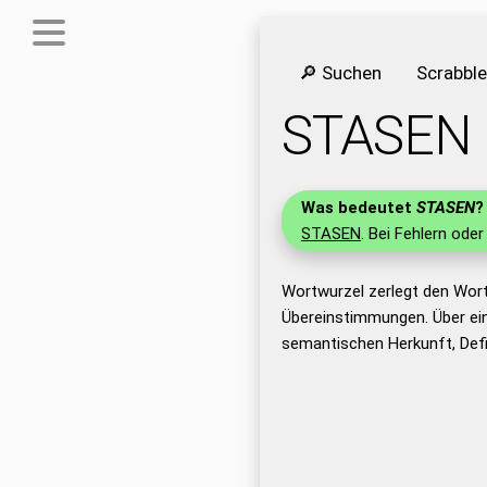
🔎 Suchen
Scrabbl
STASEN
Was bedeutet
STASEN
?
STASEN
. Bei Fehlern oder
Wortwurzel zerlegt den Wor
Übereinstimmungen. Über ei
semantischen Herkunft, Def