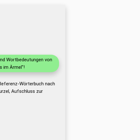
n und Wortbedeutungen von
s im Ärmel"!
 Referenz-Wörterbuch nach
rzel, Aufschluss zur