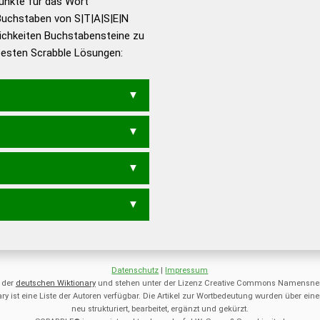
Punkte für das Wort
utsch
Buchstaben von S|T|A|S|E|N
ichkeiten Buchstabensteine zu
en – Die deutsche Grammatik
 besten Scrabble Lösungen:
en – Deutsches
EN
ASTES
NASSE
NESTS
SENAT
E
ASTS
ESST
ETAS
NASE
S
SETS
TASS
ETA
NET
SAE
SET
Datenschutz
|
Impressum
 der
deutschen Wiktionary
und stehen unter der Lizenz Creative Commons Namensnen
ry ist eine Liste der Autoren verfügbar. Die Artikel zur Wortbedeutung wurden über 
neu strukturiert, bearbeitet, ergänzt und gekürzt.