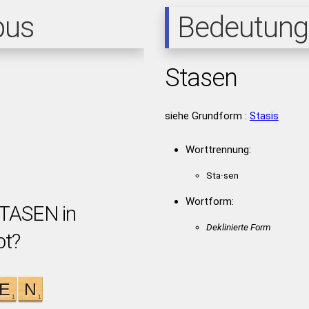
pus
Bedeutung
Stasen
siehe Grundform :
Stasis
Worttrennung:
Sta·sen
Wortform:
STASEN in
Deklinierte Form
bt?