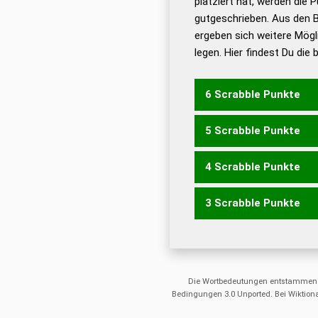
platziert hat, werden die 
De
gutgeschrieben. Aus den 
ergeben sich weitere Mögl
Dud
legen. Hier findest Du die
Dud
Universalwörterbuch
6 Scrabble Punkte
5 Scrabble Punkte
ANESST
SENATS
TASS
4 Scrabble Punkte
ASSEN
ASSET
ASTEN
SENST
TANSE
TASSE
3 Scrabble Punkte
ANSE
ANTE
ASSE
AST
NASS
NEST
NETS
SEN
ANS
ASS
AST
ENS
ESS
Die Wortbedeutungen entstammen
Bedingungen 3.0 Unported. Bei Wiktiona