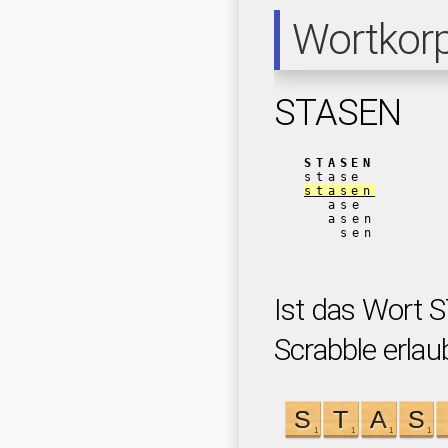
Wortkor
STASEN
STASEN
stase
stasen
ase
asen
sen
Ist das Wort 
Scrabble erlau