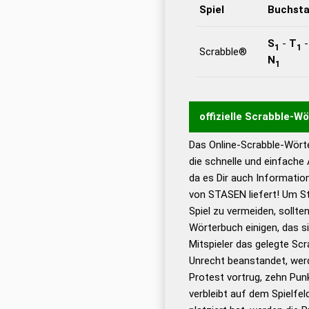
Spiel
Buchst
S
-
T
1
1
Scrabble®
N
1
offizielle Scrabble-W
Das Online-Scrabble-Wörte
Wortwurzel liefert mit 
die schnelle und einfache
Wortanalyse-Algorithmu
da es Dir auch Informati
Wortbedeutung, Worttr
von STASEN liefert! Um St
Gültigkeit eines Wortes 
Spiel zu vermeiden, sollten
bestimmen!
zugelassene
Wörterbuch einigen, das s
Wörterbücher sind:
Mitspieler das gelegte Sc
Unrecht beanstandet, werd
Dud
Protest vortrug, zehn Pu
Bä
verbleibt auf dem Spielfel
Dud