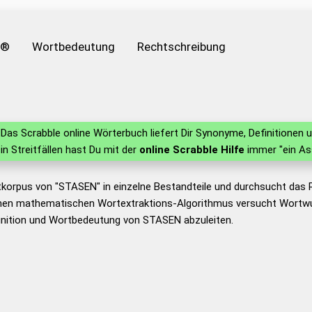
e®
Wortbedeutung
Rechtschreibung
Das Scrabble online Wörterbuch liefert Dir Synonyme, Definitione
 in Streitfällen hast Du mit der
online Scrabble Hilfe
immer "ein As
tkorpus von "STASEN" in einzelne Bestandteile und durchsucht das
nen mathematischen Wortextraktions-Algorithmus versucht Wortwu
inition und Wortbedeutung von STASEN abzuleiten.