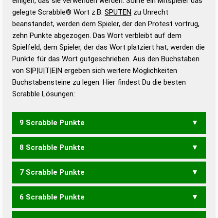
einigen, das sie verwenden werden. Sollte ein Mitspieler das
Wörterbücher sind:
gelegte Scrabble® Wort z.B.
SPUTEN
zu Unrecht
beanstandet, werden dem Spieler, der den Protest vortrug,
Duden – Standardwerk in 12 Bänden
zehn Punkte abgezogen. Das Wort verbleibt auf dem
Duden – Richtiges und gutes
Spielfeld, dem Spieler, der das Wort platziert hat, werden die
Deutsch
Punkte für das Wort gutgeschrieben. Aus den Buchstaben
von S|P|U|T|E|N ergeben sich weitere Möglichkeiten
Duden – Die deutsche Grammatik
Buchstabensteine zu legen. Hier findest Du die besten
Duden – Deutsches
Scrabble Lösungen:
Universalwörterbuch
9 Scrabble Punkte
8 Scrabble Punkte
PUSTEN
7 Scrabble Punkte
PNEUS
PUSTE
SETUP
6 Scrabble Punkte
PEST
PNEU
PUST
SEPT