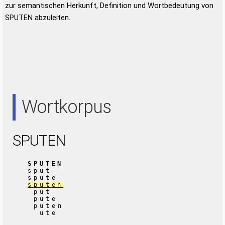
zur semantischen Herkunft, Definition und Wortbedeutung von
SPUTEN abzuleiten.
Wortkorpus
SPUTEN
SPUTEN
sput
spute
sputen
put
pute
puten
ute