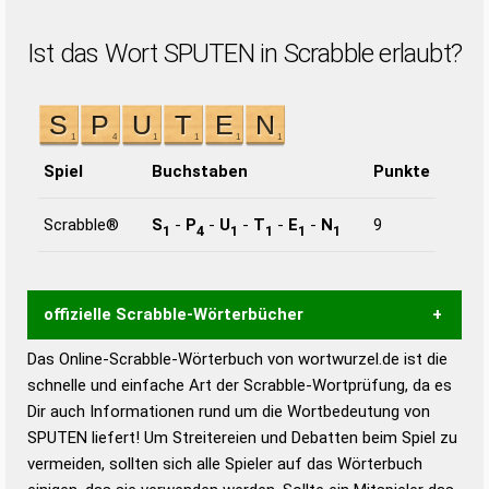
Ist das Wort SPUTEN in Scrabble erlaubt?
Spiel
Buchstaben
Punkte
Scrabble®
S
-
P
-
U
-
T
-
E
-
N
9
1
4
1
1
1
1
offizielle Scrabble-Wörterbücher
Das Online-Scrabble-Wörterbuch von wortwurzel.de ist die
Wortwurzel liefert mit Hilfe eines semantischen
schnelle und einfache Art der Scrabble-Wortprüfung, da es
Wortanalyse-Algorithmus gute Anhaltspunkte zu
Dir auch Informationen rund um die Wortbedeutung von
Wortbedeutung, Worttrennung und Wortform, um die
SPUTEN liefert! Um Streitereien und Debatten beim Spiel zu
Gültigkeit eines Wortes für das Scrabble-Spiel zu
vermeiden, sollten sich alle Spieler auf das Wörterbuch
bestimmen!
zugelassene Turnier Scrabble-