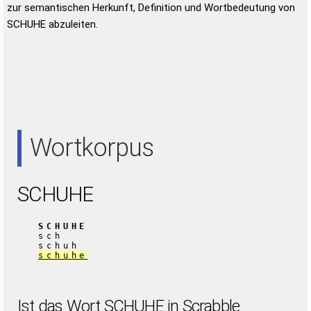
zur semantischen Herkunft, Definition und Wortbedeutung von
SCHUHE abzuleiten.
Wortkorpus
SCHUHE
SCHUHE
sch
schuh
schuhe
Ist das Wort SCHUHE in Scrabble