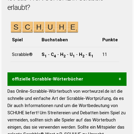
erlaubt?
Spiel
Buchstaben
Punkte
Scrabble®
S
-
C
-
H
-
U
-
H
-
E
11
1
4
2
1
2
1
offizielle Scrabble-Wörterbücher
Das Online-Scrabble-Wörterbuch von wortwurzel.de ist die
Wortwurzel liefert mit Hilfe eines semantischen
schnelle und einfache Art der Scrabble-Wortprüfung, da es
Wortanalyse-Algorithmus gute Anhaltspunkte zu
Dir auch Informationen rund um die Wortbedeutung von
Wortbedeutung, Worttrennung und Wortform, um die
SCHUHE liefert! Um Streitereien und Debatten beim Spiel zu
Gültigkeit eines Wortes für das Scrabble-Spiel zu
vermeiden, sollten sich alle Spieler auf das Wörterbuch
bestimmen!
zugelassene Turnier Scrabble-
einigen, das sie verwenden werden. Sollte ein Mitspieler das
Wörterbücher sind: