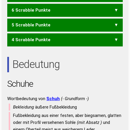
6 Scrabble Punkte
ECUS
5 Scrabble Punkte
CES
CSU
ECU
SEC
4 Scrabble Punkte
HEUS
HEU
Bedeutung
Schuhe
Wortbedeutung von
Schuh
(- Grundform -)
Bekleidung
äußere Fußbekleidung
Fußbekleidung aus einer festen, aber biegsamen, glatten
oder mit Profil versehenen Sohle
(mit Absatz )
und
einem Oberteil meist aus weicherem Leder