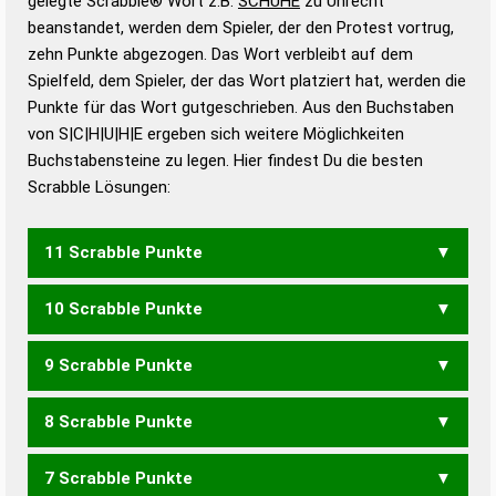
gelegte Scrabble® Wort z.B.
SCHUHE
zu Unrecht
beanstandet, werden dem Spieler, der den Protest vortrug,
Duden – Standardwerk in 12 Bänden
zehn Punkte abgezogen. Das Wort verbleibt auf dem
Duden – Richtiges und gutes
Spielfeld, dem Spieler, der das Wort platziert hat, werden die
Deutsch
Punkte für das Wort gutgeschrieben. Aus den Buchstaben
von S|C|H|U|H|E ergeben sich weitere Möglichkeiten
Duden – Die deutsche Grammatik
Buchstabensteine zu legen. Hier findest Du die besten
Duden – Deutsches
Scrabble Lösungen:
Universalwörterbuch
11 Scrabble Punkte
10 Scrabble Punkte
HUSCHE
9 Scrabble Punkte
HUSCH
8 Scrabble Punkte
HUCH
SCHEU
SUCHE
7 Scrabble Punkte
EUCH
SECH
SUCH