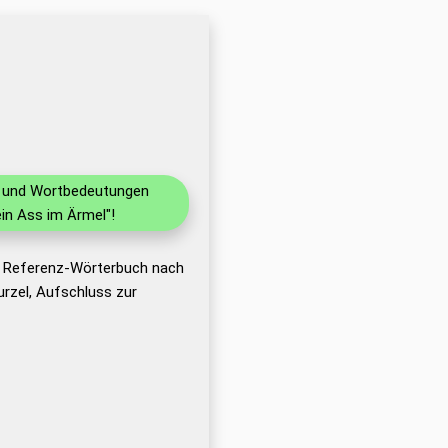
en und Wortbedeutungen
in Ass im Ärmel"!
as Referenz-Wörterbuch nach
rzel, Aufschluss zur