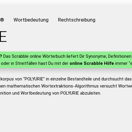
e®
Wortbedeutung
Rechtschreibung
E
?
Das Scrabble online Wörterbuch liefert Dir Synonyme, Definition
n oder in Streitfällen hast Du mit der
online Scrabble Hilfe
immer "e
tkorpus von "POLYURIE" in einzelne Bestandteile und durchsucht d
nen mathematischen Wortextraktions-Algorithmus versucht Wortwu
nition und Wortbedeutung von POLYURIE abzuleiten.