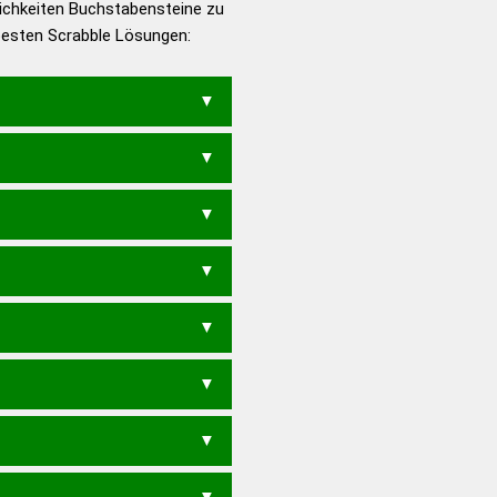
ichkeiten Buchstabensteine zu
en – Die deutsche Grammatik
 besten Scrabble Lösungen:
en – Deutsches
EI
POULE
PUERIL