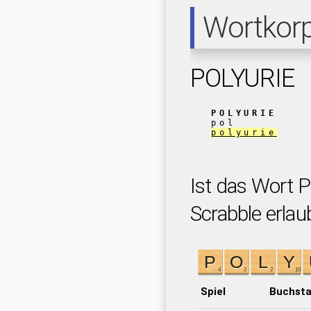
Wortkor
POLYURIE
POLYURIE
pol
polyurie
Ist das Wort 
Scrabble erlau
Spiel
Buchst