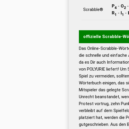
P
-
O
4
2
Scrabble®
R
-
I
-
1
1
offizielle Scrabble-W
Das Online-Scrabble-Wörte
Wortwurzel liefert mit 
die schnelle und einfache
Wortanalyse-Algorithmu
da es Dir auch Informati
Wortbedeutung, Worttr
von POLYURIE liefert! Um 
Gültigkeit eines Wortes 
Spiel zu vermeiden, sollten
bestimmen!
zugelassene
Wörterbuch einigen, das s
Wörterbücher sind:
Mitspieler das gelegte Sc
Unrecht beanstandet, werd
Dud
Protest vortrug, zehn Pu
Bä
verbleibt auf dem Spielfel
Dud
platziert hat, werden die 
De
gutgeschrieben. Aus den B