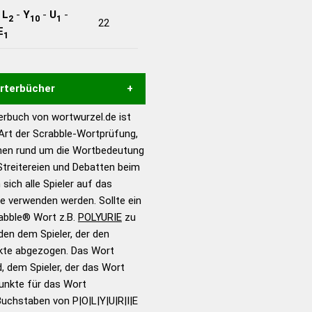
-
L
-
Y
-
U
-
2
10
1
22
E
1
örterbücher
rbuch von wortwurzel.de ist
Hilfe eines semantischen
 Art der Scrabble-Wortprüfung,
s gute Anhaltspunkte zu
onen rund um die Wortbedeutung
ennung und Wortform, um die
Streitereien und Debatten beim
für das Scrabble-Spiel zu
 sich alle Spieler auf das
 Turnier Scrabble-
ie verwenden werden. Sollte ein
rabble® Wort z.B.
POLYURIE
zu
en dem Spieler, der den
en – Standardwerk in 12
nkte abgezogen. Das Wort
nden
d, dem Spieler, der das Wort
en – Richtiges und gutes
Punkte für das Wort
utsch
uchstaben von P|O|L|Y|U|R|I|E