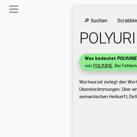
🔎 Suchen
Scrabbl
POLYURI
Was bedeutet
POLYURIE
von
POLYURIE
. Bei Fehler
Wortwurzel zerlegt den Wor
Übereinstimmungen. Über ei
semantischen Herkunft, Defi