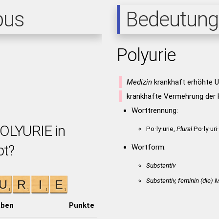
pus
Bedeutung
Polyurie
Medizin
krankhaft erhöhte U
krankhafte Vermehrung der
Worttrennung:
POLYURIE in
Po·ly·urie,
Plural
Po·ly·uri
bt?
Wortform:
Substantiv
Substantiv, feminin
(die)
M
aben
Punkte