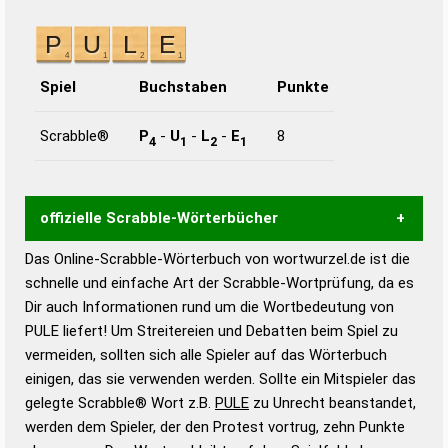
Spiel
Buchstaben
Punkte
Scrabble®
P
-
U
-
L
-
E
8
4
1
2
1
offizielle Scrabble-Wörterbücher
Das Online-Scrabble-Wörterbuch von wortwurzel.de ist die
Wortwurzel liefert mit Hilfe eines semantischen
schnelle und einfache Art der Scrabble-Wortprüfung, da es
Wortanalyse-Algorithmus gute Anhaltspunkte zu
Dir auch Informationen rund um die Wortbedeutung von
Wortbedeutung, Worttrennung und Wortform, um die
PULE liefert! Um Streitereien und Debatten beim Spiel zu
Gültigkeit eines Wortes für das Scrabble-Spiel zu
vermeiden, sollten sich alle Spieler auf das Wörterbuch
bestimmen!
zugelassene Turnier Scrabble-
einigen, das sie verwenden werden. Sollte ein Mitspieler das
Wörterbücher sind:
gelegte Scrabble® Wort z.B.
PULE
zu Unrecht beanstandet,
werden dem Spieler, der den Protest vortrug, zehn Punkte
Duden – Standardwerk in 12 Bänden