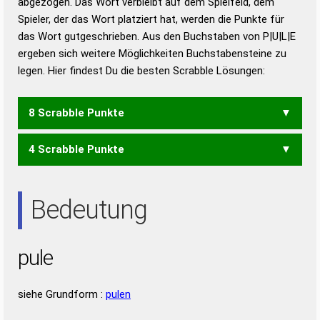
abgezogen. Das Wort verbleibt auf dem Spielfeld, dem
Duden – Richtiges und gutes
Spieler, der das Wort platziert hat, werden die Punkte für
Deutsch
das Wort gutgeschrieben. Aus den Buchstaben von P|U|L|E
ergeben sich weitere Möglichkeiten Buchstabensteine zu
Duden – Die deutsche Grammatik
legen. Hier findest Du die besten Scrabble Lösungen:
Duden – Deutsches
Universalwörterbuch
8 Scrabble Punkte
4 Scrabble Punkte
LUPE
LEU
Bedeutung
pule
siehe Grundform :
pulen