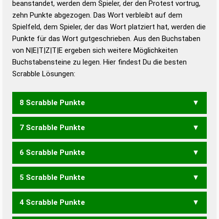
beanstandet, werden dem Spieler, der den Protest vortrug,
Duden – Standardwerk in 12 Bänden
zehn Punkte abgezogen. Das Wort verbleibt auf dem
Duden – Richtiges und gutes
Spielfeld, dem Spieler, der das Wort platziert hat, werden die
Deutsch
Punkte für das Wort gutgeschrieben. Aus den Buchstaben
von N|E|T|Z|T|E ergeben sich weitere Möglichkeiten
Duden – Die deutsche Grammatik
Buchstabensteine zu legen. Hier findest Du die besten
Duden – Deutsches
Scrabble Lösungen:
Universalwörterbuch
8 Scrabble Punkte
7 Scrabble Punkte
NETZET
6 Scrabble Punkte
NETZE
5 Scrabble Punkte
ZENT
ZETT
4 Scrabble Punkte
ZEN
NETTE