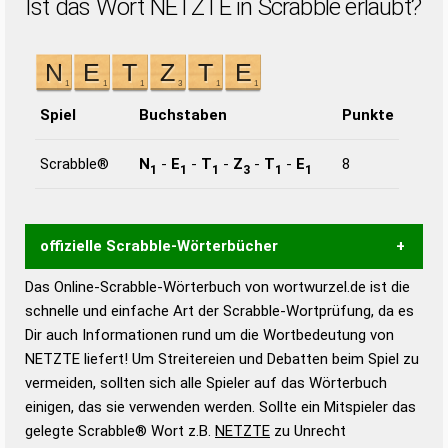
Ist das Wort NETZTE in Scrabble erlaubt?
Spiel
Buchstaben
Punkte
Scrabble®
N
-
E
-
T
-
Z
-
T
-
E
8
1
1
1
3
1
1
offizielle Scrabble-Wörterbücher
Das Online-Scrabble-Wörterbuch von wortwurzel.de ist die
Wortwurzel liefert mit Hilfe eines semantischen
schnelle und einfache Art der Scrabble-Wortprüfung, da es
Wortanalyse-Algorithmus gute Anhaltspunkte zu
Dir auch Informationen rund um die Wortbedeutung von
Wortbedeutung, Worttrennung und Wortform, um die
NETZTE liefert! Um Streitereien und Debatten beim Spiel zu
Gültigkeit eines Wortes für das Scrabble-Spiel zu
vermeiden, sollten sich alle Spieler auf das Wörterbuch
bestimmen!
zugelassene Turnier Scrabble-
einigen, das sie verwenden werden. Sollte ein Mitspieler das
Wörterbücher sind:
gelegte Scrabble® Wort z.B.
NETZTE
zu Unrecht