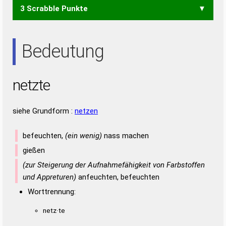
3 Scrabble Punkte
ENTE
NETT
TEEN
NEE
TEE
Bedeutung
netzte
siehe Grundform :
netzen
befeuchten,
(ein wenig)
nass machen
gießen
(zur Steigerung der Aufnahmefähigkeit von Farbstoffen
und Appreturen)
anfeuchten, befeuchten
Worttrennung:
netz·te